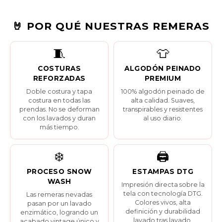
🤘 POR QUÉ NUESTRAS REMERAS
🧵
👕
COSTURAS
ALGODÓN PEINADO
REFORZADAS
PREMIUM
Doble costura y tapa
100% algodón peinado de
costura en todas las
alta calidad. Suaves,
prendas. No se deforman
transpirables y resistentes
con los lavados y duran
al uso diario.
más tiempo.
❄️
🖨️
PROCESO SNOW
ESTAMPAS DTG
WASH
Impresión directa sobre la
tela con tecnología DTG.
Las remeras nevadas
Colores vivos, alta
pasan por un lavado
definición y durabilidad
enzimático, logrando un
lavado tras lavado.
acabado vintage único y