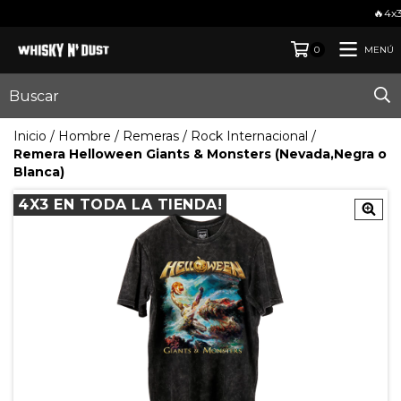
🔥4x3 EN TO
MENÚ
0
Inicio
/
Hombre
/
Remeras
/
Rock Internacional
/
Remera Helloween Giants & Monsters (Nevada,Negra o
Blanca)
4X3 EN TODA LA TIENDA!