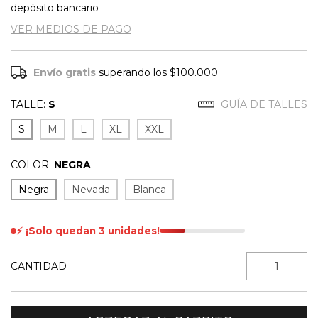
depósito bancario
VER MEDIOS DE PAGO
Envío gratis
superando los
$100.000
TALLE:
S
GUÍA DE TALLES
S
M
L
XL
XXL
COLOR:
NEGRA
Negra
Nevada
Blanca
⚡ ¡Solo quedan 3 unidades!
CANTIDAD