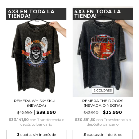
4X3 EN TODA LA
4X3 EN TODA LA
TIENDA!
TIENDA!
2 COLORES
REMERA WHISKY SKULL
REMERA THE DOORS
(NEVADA)
(NEVADA O NEGRA)
$38.990
$35.990
$42.990
$42.990
$33.141,50
con
Transferencia o
$30.591,50
con
Transferencia o
depósito bancario
depósito bancario
3
cuotas sin interés de
3
cuotas sin interés de