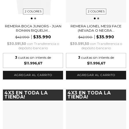
2 COLORES
2 COLORES
REMERA BOCA JUNIORS - JUAN
REMERA LIONEL MESSI FACE
ROMAN RIQUELM...
(NEVADA O NEGRA...
$35.990
$35.990
$42.990
$42.990
$30.591,50
con
Transferencia o
$30.591,50
con
Transferencia o
depósito bancario
depósito bancario
3
cuotas sin interés de
3
cuotas sin interés de
$11.996,67
$11.996,67
AGREGAR AL CARRITO
AGREGAR AL CARRITO
4X3 EN TODA LA
4X3 EN TODA LA
TIENDA!
TIENDA!