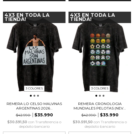
4X3 EN TODA LA
4X3 EN TODA LA
TIENDA!
TIENDA!
3 COLORES
3 COLORES
REMERA LO CELSO MALVINAS
REMERA CRONOLOGIA
ARGENTINAS 2026...
MUNDIALES PELOTAS (NEV...
$35.990
$35.990
$42.990
$42.990
$30.591,50
con
Transferencia o
$30.591,50
con
Transferencia o
depósito bancario
depósito bancario