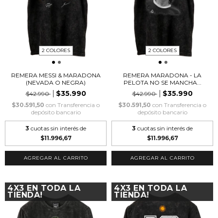
2 COLORES
2 COLORES
REMERA MESSI & MARADONA
REMERA MARADONA - LA
(NEVADA O NEGRA)
PELOTA NO SE MANCHA...
$35.990
$35.990
$42.990
$42.990
$30.591,50
con
Transferencia o
$30.591,50
con
Transferencia o
depósito bancario
depósito bancario
3
cuotas sin interés de
3
cuotas sin interés de
$11.996,67
$11.996,67
AGREGAR AL CARRITO
AGREGAR AL CARRITO
4X3 EN TODA LA
4X3 EN TODA LA
TIENDA!
TIENDA!