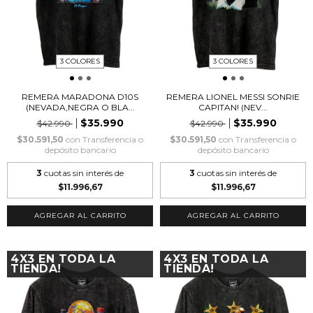
3 COLORES
3 COLORES
REMERA MARADONA D10S
REMERA LIONEL MESSI SONRIE
(NEVADA,NEGRA O BLA...
CAPITAN! (NEV...
$35.990
$35.990
$42.990
$42.990
$30.591,50
con
Transferencia o
$30.591,50
con
Transferencia o
depósito bancario
depósito bancario
3
cuotas sin interés de
3
cuotas sin interés de
$11.996,67
$11.996,67
AGREGAR AL CARRITO
AGREGAR AL CARRITO
4X3 EN TODA LA
4X3 EN TODA LA
TIENDA!
TIENDA!