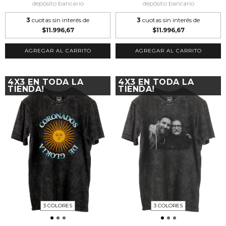
depósito bancario
depósito bancario
3
cuotas sin interés de
3
cuotas sin interés de
$11.996,67
$11.996,67
AGREGAR AL CARRITO
AGREGAR AL CARRITO
4X3 EN TODA LA
4X3 EN TODA LA
TIENDA!
TIENDA!
3 COLORES
3 COLORES