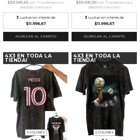
$30.591,50
con
Transferencia o
$30.591,50
con
Transferencia o
depósito bancario
depósito bancario
3
cuotas sin interés de
3
cuotas sin interés de
$11.996,67
$11.996,67
AGREGAR AL CARRITO
AGREGAR AL CARRITO
4X3 EN TODA LA
4X3 EN TODA LA
TIENDA!
TIENDA!
3 COLORES
2 COLORES