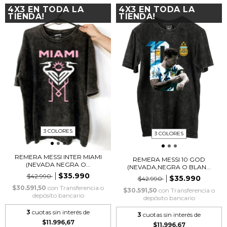
4X3 EN TODA LA
4X3 EN TODA LA
TIENDA!
TIENDA!
3 COLORES
3 COLORES
REMERA MESSI INTER MIAMI
REMERA MESSI 10 GOD
(NEVADA NEGRA O...
(NEVADA,NEGRA O BLAN...
$35.990
$42.990
$35.990
$42.990
$30.591,50
con
Transferencia o
$30.591,50
con
Transferencia o
depósito bancario
depósito bancario
3
cuotas sin interés de
3
cuotas sin interés de
$11.996,67
$11.996,67