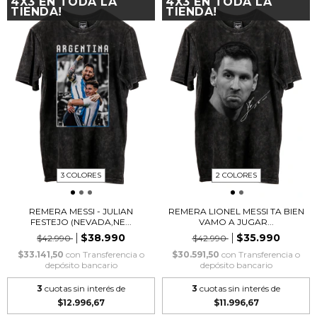
4X3 EN TODA LA
4X3 EN TODA LA
TIENDA!
TIENDA!
3 COLORES
2 COLORES
REMERA MESSI - JULIAN
REMERA LIONEL MESSI TA BIEN
FESTEJO (NEVADA,NE...
VAMO A JUGAR...
$38.990
$35.990
$42.990
$42.990
$33.141,50
con
Transferencia o
$30.591,50
con
Transferencia o
depósito bancario
depósito bancario
3
cuotas sin interés de
3
cuotas sin interés de
$12.996,67
$11.996,67