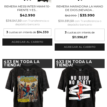
REMERA MESSI INTER MIAMI 10-
REMERA MARADONA LA MANO
FRENTE Y ES...
DE DIOS (NEVADA...
$42.990
$35.990
$42.990
$36.541,50
con
Transferencia o
$30.591,50
con
Transferencia o
depósito bancario
depósito bancario
3
cuotas sin interés de
$14.330
3
cuotas sin interés de
$11.996,67
AGREGAR AL CARRITO
AGREGAR AL CARRITO
4X3 EN TODA LA
4X3 EN TODA LA
TIENDA!
TIENDA!