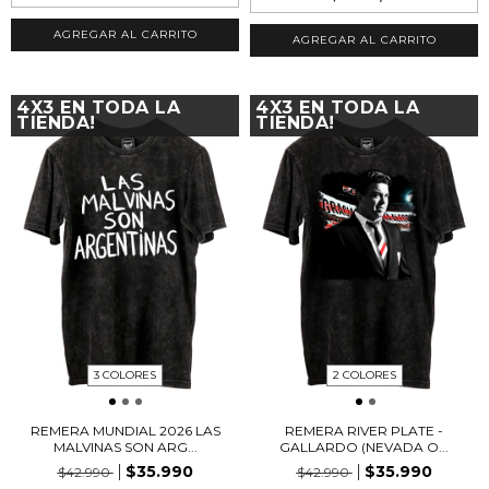
AGREGAR AL CARRITO
AGREGAR AL CARRITO
4X3 EN TODA LA
4X3 EN TODA LA
TIENDA!
TIENDA!
3 COLORES
2 COLORES
REMERA MUNDIAL 2026 LAS
REMERA RIVER PLATE -
MALVINAS SON ARG...
GALLARDO (NEVADA O...
$35.990
$35.990
$42.990
$42.990