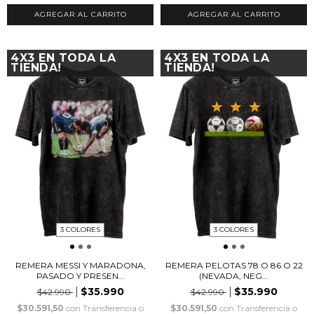
AGREGAR AL CARRITO
AGREGAR AL CARRITO
4X3 EN TODA LA
4X3 EN TODA LA
TIENDA!
TIENDA!
3 COLORES
3 COLORES
REMERA MESSI Y MARADONA,
REMERA PELOTAS 78 O 86 O 22
PASADO Y PRESEN...
(NEVADA, NEG...
$35.990
$35.990
$42.990
$42.990
$30.591,50
con
Transferencia o
$30.591,50
con
Transferencia o