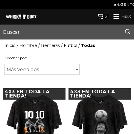
🔥4x3 EN TODA LA TIENDA🔥ENVIOS GRATIS EN 
MENÚ
0
Inicio
/
Hombre
/
Remeras
/
Futbol
/
Todas
Ordenar por:
4X3 EN TODA LA
4X3 EN TODA LA
TIENDA!
TIENDA!