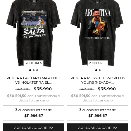
3 COLORES
2 COLORES
REMERA LAUTARO MARTINEZ
REMERA MESSI THE WORLD IS
VS INGLATERRA EL...
YOURS (NEVADA...
$35.990
$35.990
$42.990
$42.990
$30.591,50
con
Transferencia o
$30.591,50
con
Transferencia o
depósito bancario
depósito bancario
3
cuotas sin interés de
3
cuotas sin interés de
$11.996,67
$11.996,67
AGREGAR AL CARRITO
AGREGAR AL CARRITO