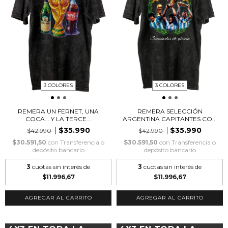
3 COLORES
3 COLORES
REMERA UN FERNET, UNA
REMERA SELECCIÓN
COCA... Y LA TERCE...
ARGENTINA CAPITANTES CO...
$35.990
$35.990
$42.990
$42.990
$30.591,50
con
Transferencia o
$30.591,50
con
Transferencia o
depósito bancario
depósito bancario
3
cuotas sin interés de
3
cuotas sin interés de
$11.996,67
$11.996,67
AGREGAR AL CARRITO
AGREGAR AL CARRITO