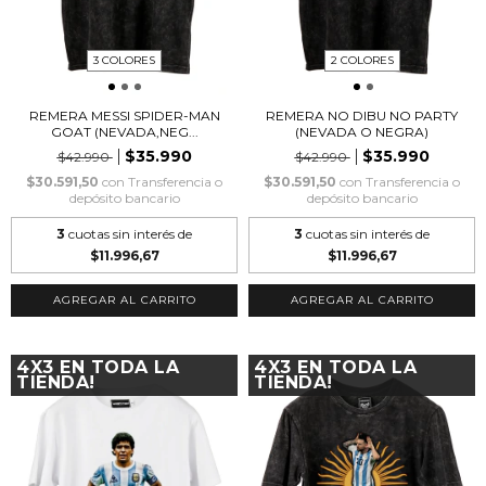
3 COLORES
2 COLORES
REMERA MESSI SPIDER-MAN
REMERA NO DIBU NO PARTY
GOAT (NEVADA,NEG...
(NEVADA O NEGRA)
$35.990
$35.990
$42.990
$42.990
$30.591,50
con
Transferencia o
$30.591,50
con
Transferencia o
depósito bancario
depósito bancario
3
cuotas sin interés de
3
cuotas sin interés de
$11.996,67
$11.996,67
AGREGAR AL CARRITO
AGREGAR AL CARRITO
4X3 EN TODA LA
4X3 EN TODA LA
TIENDA!
TIENDA!