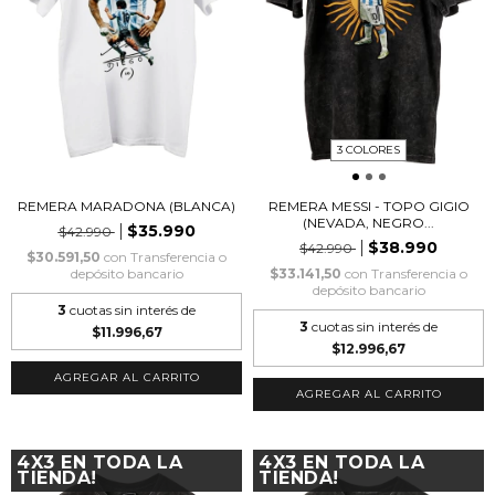
3 COLORES
REMERA MARADONA (BLANCA)
REMERA MESSI - TOPO GIGIO
(NEVADA, NEGRO...
$35.990
$42.990
$38.990
$42.990
$30.591,50
con
Transferencia o
depósito bancario
$33.141,50
con
Transferencia o
depósito bancario
3
cuotas sin interés de
3
cuotas sin interés de
$11.996,67
$12.996,67
AGREGAR AL CARRITO
AGREGAR AL CARRITO
4X3 EN TODA LA
4X3 EN TODA LA
TIENDA!
TIENDA!