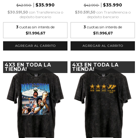
$35.990
$35.990
$42.990
$42.990
$30.591,50
con
Transferencia o
$30.591,50
con
Transferencia o
depósito bancario
depósito bancario
3
cuotas sin interés de
3
cuotas sin interés de
$11.996,67
$11.996,67
AGREGAR AL CARRITO
AGREGAR AL CARRITO
4X3 EN TODA LA
4X3 EN TODA LA
TIENDA!
TIENDA!