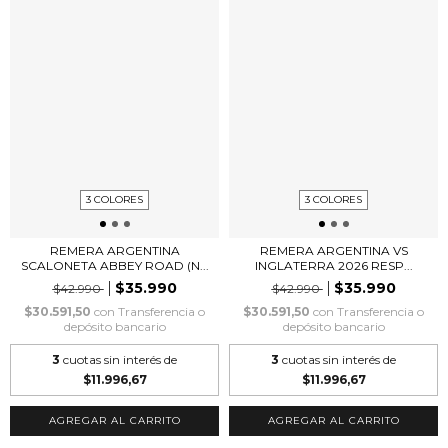
3 COLORES
3 COLORES
REMERA ARGENTINA
REMERA ARGENTINA VS
SCALONETA ABBEY ROAD (N...
INGLATERRA 2026 RESP...
$35.990
$35.990
$42.990
$42.990
$30.591,50
con
Transferencia o
$30.591,50
con
Transferencia o
depósito bancario
depósito bancario
3
cuotas sin interés de
3
cuotas sin interés de
$11.996,67
$11.996,67
AGREGAR AL CARRITO
AGREGAR AL CARRITO