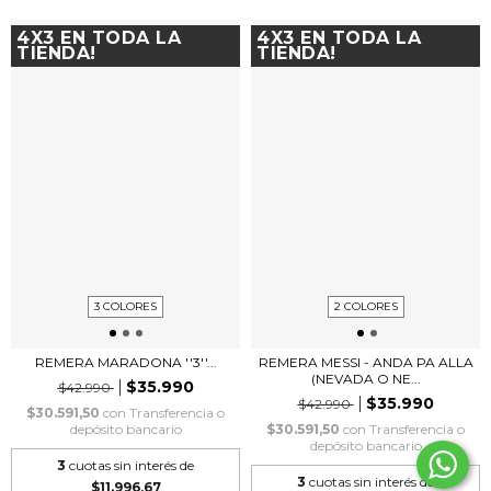
4X3 EN TODA LA
4X3 EN TODA LA
TIENDA!
TIENDA!
3 COLORES
2 COLORES
REMERA MARADONA ''3''...
REMERA MESSI - ANDA PA ALLA
(NEVADA O NE...
$35.990
$42.990
$35.990
$42.990
$30.591,50
con
Transferencia o
depósito bancario
$30.591,50
con
Transferencia o
depósito bancario
3
cuotas sin interés de
3
cuotas sin interés de
$11.996,67