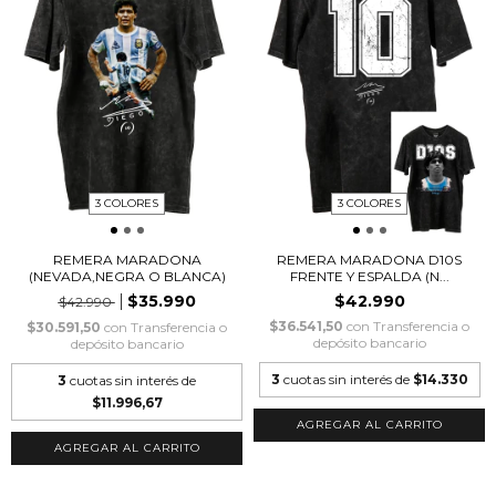
3 COLORES
3 COLORES
REMERA MARADONA
REMERA MARADONA D10S
(NEVADA,NEGRA O BLANCA)
FRENTE Y ESPALDA (N...
$35.990
$42.990
$42.990
$36.541,50
con
Transferencia o
$30.591,50
con
Transferencia o
depósito bancario
depósito bancario
3
cuotas sin interés de
$14.330
3
cuotas sin interés de
$11.996,67
AGREGAR AL CARRITO
AGREGAR AL CARRITO