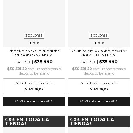
3 COLORES
3 COLORES
REMERA ENZO FERNANDEZ
REMERA MARADONA MESSI VS
TOPOGIGIO VS INGLA...
INGLATERRA LEGA...
$35.990
$35.990
$42.990
$42.990
$30.591,50
con
Transferencia o
$30.591,50
con
Transferencia o
depósito bancario
depósito bancario
3
cuotas sin interés de
3
cuotas sin interés de
$11.996,67
$11.996,67
AGREGAR AL CARRITO
AGREGAR AL CARRITO
4X3 EN TODA LA
4X3 EN TODA LA
TIENDA!
TIENDA!