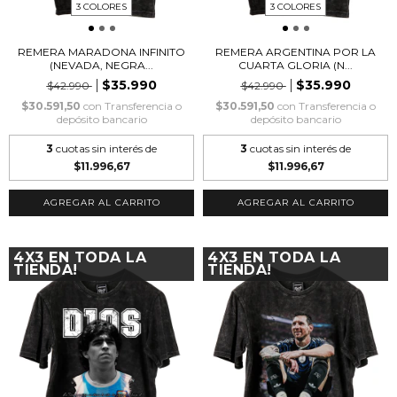
3 COLORES
3 COLORES
REMERA MARADONA INFINITO
REMERA ARGENTINA POR LA
(NEVADA, NEGRA...
CUARTA GLORIA (N...
$35.990
$35.990
$42.990
$42.990
$30.591,50
con
Transferencia o
$30.591,50
con
Transferencia o
depósito bancario
depósito bancario
3
cuotas sin interés de
3
cuotas sin interés de
$11.996,67
$11.996,67
AGREGAR AL CARRITO
AGREGAR AL CARRITO
4X3 EN TODA LA
4X3 EN TODA LA
TIENDA!
TIENDA!