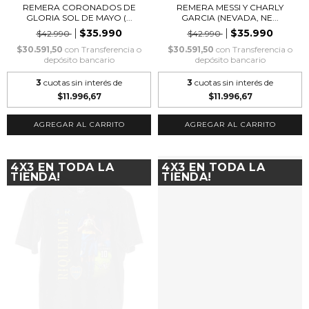
REMERA CORONADOS DE
REMERA MESSI Y CHARLY
GLORIA SOL DE MAYO (...
GARCIA (NEVADA, NE...
$35.990
$35.990
$42.990
$42.990
$30.591,50
con
Transferencia o
$30.591,50
con
Transferencia o
depósito bancario
depósito bancario
3
cuotas sin interés de
3
cuotas sin interés de
$11.996,67
$11.996,67
AGREGAR AL CARRITO
AGREGAR AL CARRITO
4X3 EN TODA LA
4X3 EN TODA LA
TIENDA!
TIENDA!