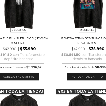
2 COLORES
2 COLORES
A THE PUNISHER LOGO (NEVADA
REMERA STRANGER THINGS C
O NEGRA...
(NEVADA O N...
$35.990
$35.990
$42.990
$42.990
.591,50
con
Transferencia o
$30.591,50
con
Transferen
depósito bancario
depósito bancario
uotas sin interés de
$11.996,67
3
cuotas sin interés de
$11.996
AGREGAR AL CARRITO
AGREGAR AL CARRITO
EN TODA LA TIENDA!
4X3 EN TODA LA TIEN