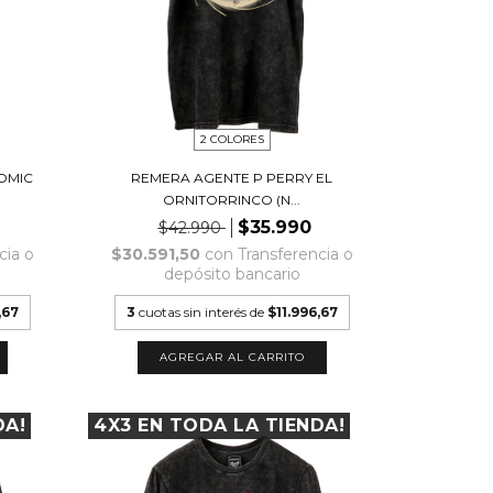
2 COLORES
OMIC
REMERA AGENTE P PERRY EL
ORNITORRINCO (N...
$35.990
$42.990
cia o
$30.591,50
con
Transferencia o
depósito bancario
,67
3
cuotas sin interés de
$11.996,67
AGREGAR AL CARRITO
DA!
4X3 EN TODA LA TIENDA!