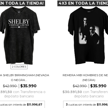
EN TODA LA TIENDA!
4X3 EN TODA LA TIEN
2 COLORES
A SHELBY BIRMINGHAM (NEVADA
REMERA MIB HOMBRES DE N
O NEGRA...
(NEGRA)
$35.990
$35.990
$42.990
$42.990
.591,50
con
Transferencia o
$30.591,50
con
Transferen
depósito bancario
depósito bancario
uotas sin interés de
$11.996,67
3
cuotas sin interés de
$11.996