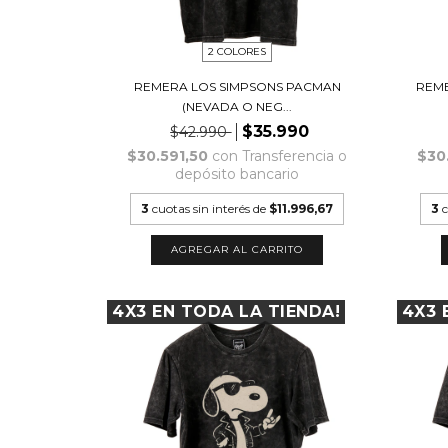
2 COLORES
REMERA LOS SIMPSONS PACMAN
REME
(NEVADA O NEG...
$35.990
$42.990
$30.591,50
con
Transferencia o
$30
depósito bancario
3
cuotas sin interés de
$11.996,67
3
c
AGREGAR AL CARRITO
4X3 EN TODA LA TIENDA!
4X3 