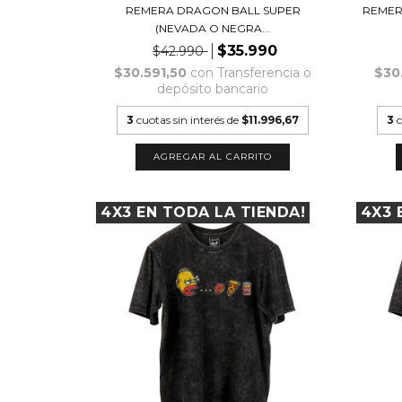
REMERA DRAGON BALL SUPER
REMER
(NEVADA O NEGRA...
$35.990
$42.990
$30.591,50
con
Transferencia o
$30
depósito bancario
3
cuotas sin interés de
$11.996,67
3
c
AGREGAR AL CARRITO
4X3 EN TODA LA TIENDA!
4X3 