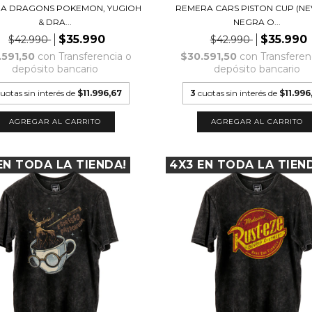
A DRAGONS POKEMON, YUGIOH
REMERA CARS PISTON CUP (NE
& DRA...
NEGRA O...
$35.990
$35.990
$42.990
$42.990
.591,50
con
Transferencia o
$30.591,50
con
Transferen
depósito bancario
depósito bancario
uotas sin interés de
$11.996,67
3
cuotas sin interés de
$11.996
AGREGAR AL CARRITO
AGREGAR AL CARRITO
EN TODA LA TIENDA!
4X3 EN TODA LA TIEN