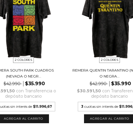
2 COLORES
2 COLORES
MERA SOUTH PARK CUADROS
REMERA QUENTIN TARANTINO (
(NEVADA O NEGR...
O NEGRA...
$35.990
$35.990
$42.990
$42.990
.591,50
con
Transferencia o
$30.591,50
con
Transferen
depósito bancario
depósito bancario
uotas sin interés de
$11.996,67
3
cuotas sin interés de
$11.996
AGREGAR AL CARRITO
AGREGAR AL CARRITO