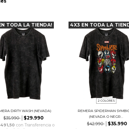
ies
EN TODA LA TIENDA!
4X3 EN TODA LA TIEN
2 COLORES
MERA DIRTY WASH (NEVADA)
REMERA SPIDERMAN SYMBI
(NEVADA O NEGR...
$29.990
$35.990
$35.990
$42.990
.491,50
con
Transferencia o