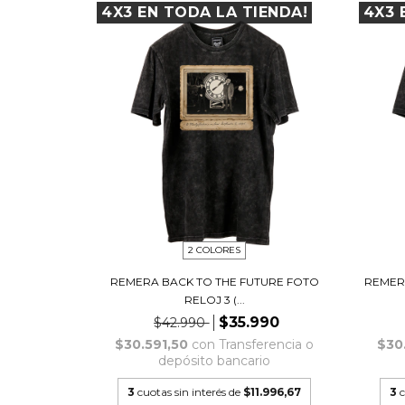
4X3 EN TODA LA TIENDA!
4X3 
2 COLORES
REMERA BACK TO THE FUTURE FOTO
REMER
RELOJ 3 (...
$35.990
$42.990
$30.591,50
con
Transferencia o
$30
depósito bancario
3
cuotas sin interés de
$11.996,67
3
c