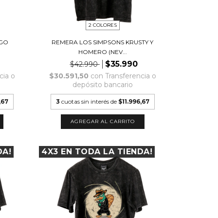
2 COLORES
OGO
REMERA LOS SIMPSONS KRUSTY Y
HOMERO (NEV...
$35.990
$42.990
cia o
$30.591,50
con
Transferencia o
depósito bancario
,67
3
cuotas sin interés de
$11.996,67
AGREGAR AL CARRITO
DA!
4X3 EN TODA LA TIENDA!