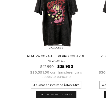
2 COLORES
REMERA CORAJE EL PERRO COBARDE
RE
(NEVADA O...
$35.990
$42.990
$30.591,50
con
Transferencia o
$30
depósito bancario
3
cuotas sin interés de
$11.996,67
3
c
AGREGAR AL CARRITO