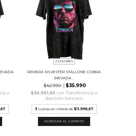
2 COLORES
NEVADA
REMERA SYLVESTER STALLONE COBRA
(NEVADA...
$35.990
$42.990
cia o
$30.591,50
con
Transferencia o
depósito bancario
,67
3
cuotas sin interés de
$11.996,67
AGREGAR AL CARRITO