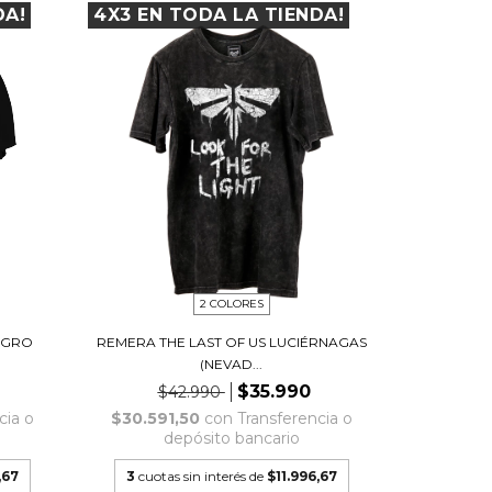
DA!
4X3 EN TODA LA TIENDA!
2 COLORES
EGRO
REMERA THE LAST OF US LUCIÉRNAGAS
(NEVAD...
$35.990
$42.990
cia o
$30.591,50
con
Transferencia o
depósito bancario
,67
3
cuotas sin interés de
$11.996,67