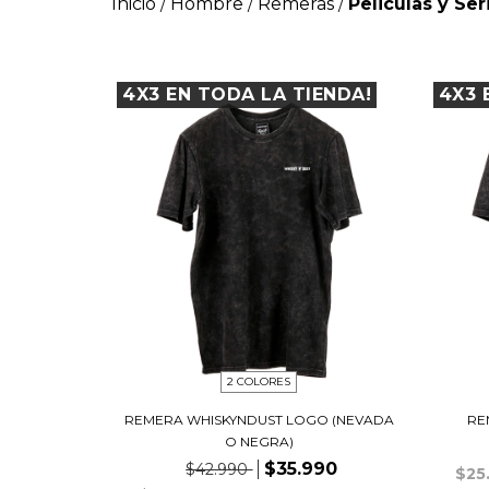
Inicio
Hombre
Remeras
Peliculas y Ser
/
/
/
4X3 EN TODA LA TIENDA!
4X3 
2 COLORES
REMERA WHISKYNDUST LOGO (NEVADA
RE
O NEGRA)
$35.990
$42.990
$25