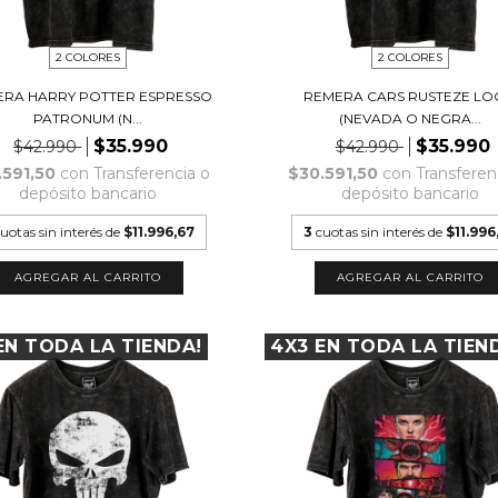
2 COLORES
2 COLORES
RA HARRY POTTER ESPRESSO
REMERA CARS RUSTEZE L
PATRONUM (N...
(NEVADA O NEGRA...
$35.990
$35.990
$42.990
$42.990
.591,50
con
Transferencia o
$30.591,50
con
Transferen
depósito bancario
depósito bancario
uotas sin interés de
$11.996,67
3
cuotas sin interés de
$11.996
AGREGAR AL CARRITO
AGREGAR AL CARRITO
EN TODA LA TIENDA!
4X3 EN TODA LA TIEN