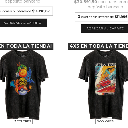
depósito bancario
$30.591,50
con
Transferen
depósito bancario
cuotas sin interés de
$9.996,67
3
cuotas sin interés de
$11.996
AGREGAR AL CARRITO
AGREGAR AL CARRITO
EN TODA LA TIENDA!
4X3 EN TODA LA TIEN
3 COLORES
3 COLORES