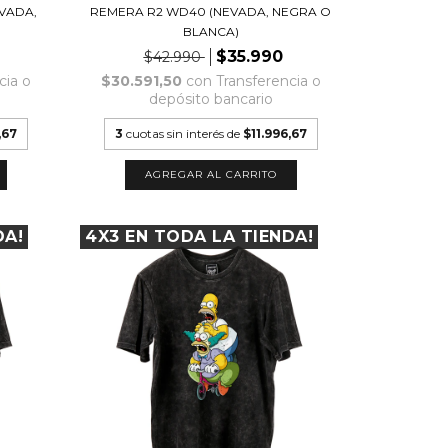
VADA,
REMERA R2 WD40 (NEVADA, NEGRA O
BLANCA)
$35.990
$42.990
cia o
$30.591,50
con
Transferencia o
depósito bancario
,67
3
cuotas sin interés de
$11.996,67
AGREGAR AL CARRITO
DA!
4X3 EN TODA LA TIENDA!