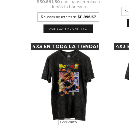
$30.591,50
con
Transferencia o
depósito bancario
3
3
cuotas sin interés de
$11.996,67
AGREGAR AL CARRITO
4X3 EN TODA LA TIENDA!
4X3 
2 COLORES