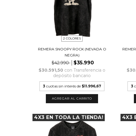
2 COLORES
REMERA SNOOPY ROCK (NEVADA O
REMER
NEGRA)
$35.990
$42.990
$30.591,50
con
Transferencia o
$30
depósito bancario
3
cuotas sin interés de
$11.996,67
3
c
AGREGAR AL CARRITO
4X3 EN TODA LA TIENDA!
4X3 