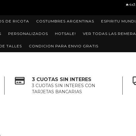
🔥4x3 EN TODA LA TIENDA🔥ENVIOS
OS DE RICOTA
COSTUMBRES ARGENTINAS
ESPIRITU MUNDI
S
PERSONALIZADOS
HOTSALE!
VER TODAS LAS REMERA
DE TALLES
CONDICION PARA ENVIO GRATIS
3 CUOTAS SIN INTERES
3 CUOTAS SIN INTERES CON
TARJETAS BANCARIAS