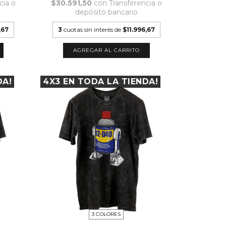
cia o
$30.591,50
con
Transferencia o
depósito bancario
,67
3
cuotas sin interés de
$11.996,67
AGREGAR AL CARRITO
DA!
4X3 EN TODA LA TIENDA!
3 COLORES