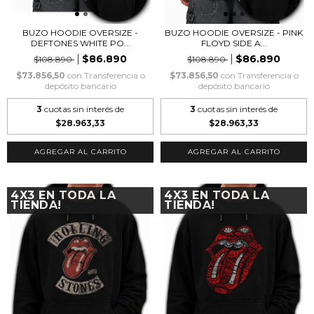
BUZO HOODIE OVERSIZE -
BUZO HOODIE OVERSIZE - PINK
DEFTONES WHITE PO...
FLOYD SIDE A...
$86.890
$86.890
$108.890
$108.890
$73.856,50
con
Transferencia o
$73.856,50
con
Transferencia o
depósito bancario
depósito bancario
3
cuotas sin interés de
3
cuotas sin interés de
$28.963,33
$28.963,33
AGREGAR AL CARRITO
AGREGAR AL CARRITO
4X3 EN TODA LA
4X3 EN TODA LA
TIENDA!
TIENDA!