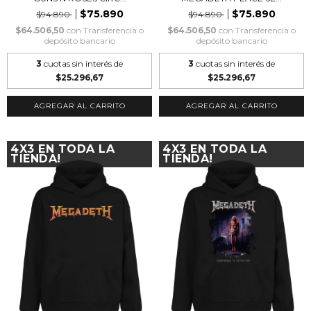
$75.890
$75.890
$94.890
$94.890
$64.506,50
con
Transferencia o
$64.506,50
con
Transferencia o
depósito bancario
depósito bancario
3
cuotas sin interés de
3
cuotas sin interés de
$25.296,67
$25.296,67
AGREGAR AL CARRITO
AGREGAR AL CARRITO
4X3 EN TODA LA
4X3 EN TODA LA
TIENDA!
TIENDA!