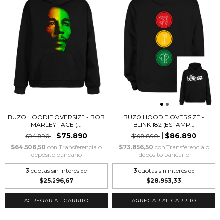
BUZO HOODIE OVERSIZE - BOB
BUZO HOODIE OVERSIZE -
MARLEY FACE (...
BLINK 182 (ESTAMP...
$75.890
$86.890
$94.890
$108.890
$64.506,50
con
Transferencia o
$73.856,50
con
Transferencia o
depósito bancario
depósito bancario
3
cuotas sin interés de
3
cuotas sin interés de
$25.296,67
$28.963,33
AGREGAR AL CARRITO
AGREGAR AL CARRITO