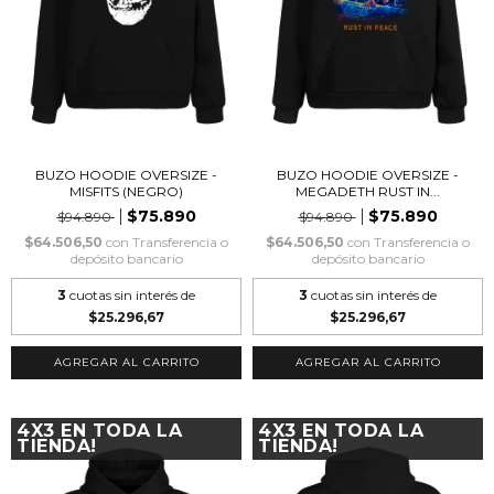
BUZO HOODIE OVERSIZE -
BUZO HOODIE OVERSIZE -
MISFITS (NEGRO)
MEGADETH RUST IN...
$75.890
$75.890
$94.890
$94.890
$64.506,50
con
Transferencia o
$64.506,50
con
Transferencia o
depósito bancario
depósito bancario
3
cuotas sin interés de
3
cuotas sin interés de
$25.296,67
$25.296,67
AGREGAR AL CARRITO
AGREGAR AL CARRITO
4X3 EN TODA LA
4X3 EN TODA LA
TIENDA!
TIENDA!