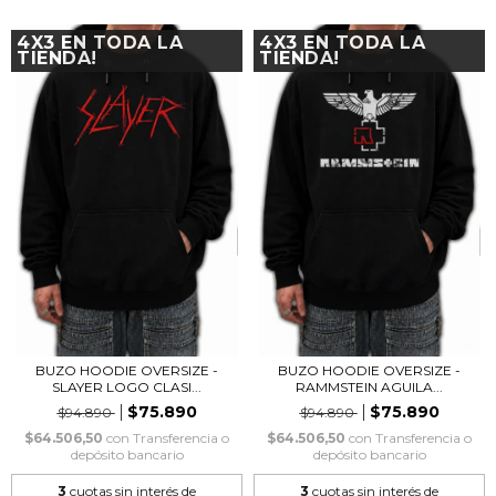
4X3 EN TODA LA
4X3 EN TODA LA
TIENDA!
TIENDA!
BUZO HOODIE OVERSIZE -
BUZO HOODIE OVERSIZE -
SLAYER LOGO CLASI...
RAMMSTEIN AGUILA...
$75.890
$75.890
$94.890
$94.890
$64.506,50
con
Transferencia o
$64.506,50
con
Transferencia o
depósito bancario
depósito bancario
3
cuotas sin interés de
3
cuotas sin interés de