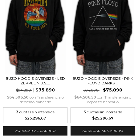
BUZO HOODIE OVERSIZE - LED
BUZO HOODIE OVERSIZE - PINK
ZEPPELIN U.S....
FLOYD DARKSI...
$75.890
$75.890
$94.890
$94.890
$64.506,50
con
Transferencia o
$64.506,50
con
Transferencia o
depósito bancario
depósito bancario
3
cuotas sin interés de
3
cuotas sin interés de
$25.296,67
$25.296,67
AGREGAR AL CARRITO
AGREGAR AL CARRITO