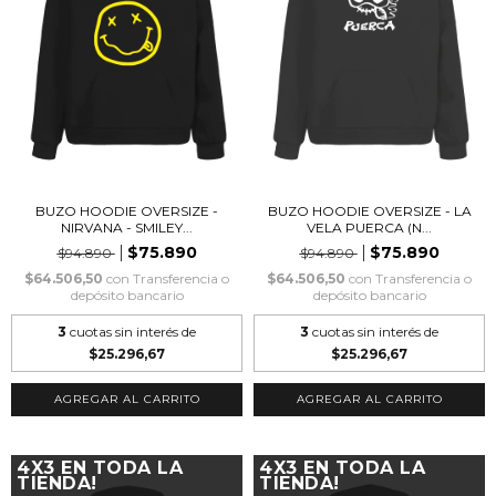
BUZO HOODIE OVERSIZE -
BUZO HOODIE OVERSIZE - LA
NIRVANA - SMILEY...
VELA PUERCA (N...
$75.890
$75.890
$94.890
$94.890
$64.506,50
con
Transferencia o
$64.506,50
con
Transferencia o
depósito bancario
depósito bancario
3
cuotas sin interés de
3
cuotas sin interés de
$25.296,67
$25.296,67
AGREGAR AL CARRITO
AGREGAR AL CARRITO
4X3 EN TODA LA
4X3 EN TODA LA
TIENDA!
TIENDA!