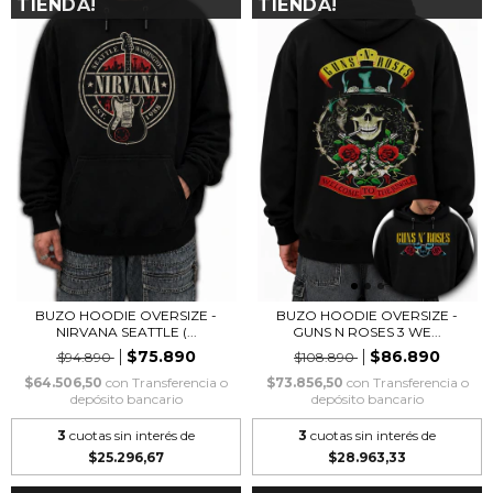
TIENDA!
TIENDA!
BUZO HOODIE OVERSIZE -
BUZO HOODIE OVERSIZE -
NIRVANA SEATTLE (...
GUNS N ROSES 3 WE...
$75.890
$86.890
$94.890
$108.890
$64.506,50
con
Transferencia o
$73.856,50
con
Transferencia o
depósito bancario
depósito bancario
3
cuotas sin interés de
3
cuotas sin interés de
$25.296,67
$28.963,33