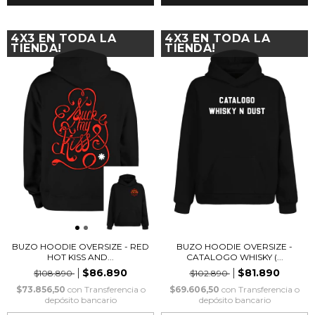
4X3 EN TODA LA
4X3 EN TODA LA
TIENDA!
TIENDA!
BUZO HOODIE OVERSIZE - RED
BUZO HOODIE OVERSIZE -
HOT KISS AND...
CATALOGO WHISKY (...
$86.890
$81.890
$108.890
$102.890
$73.856,50
con
Transferencia o
$69.606,50
con
Transferencia o
depósito bancario
depósito bancario