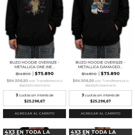
BUZO HOODIE OVERSIZE -
BUZO HOODIE OVERSIZE -
METALLICA ONE (NE...
METALLICA DAMAGED...
$75.890
$75.890
$94.890
$94.890
$64.506,50
con
Transferencia o
$64.506,50
con
Transferencia o
depósito bancario
depósito bancario
3
cuotas sin interés de
3
cuotas sin interés de
$25.296,67
$25.296,67
AGREGAR AL CARRITO
AGREGAR AL CARRITO
4X3 EN TODA LA
4X3 EN TODA LA