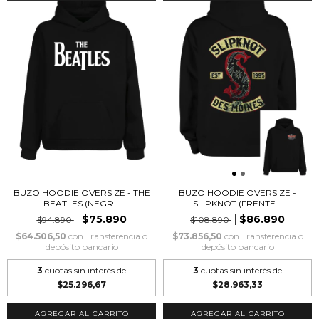
BUZO HOODIE OVERSIZE - THE
BUZO HOODIE OVERSIZE -
BEATLES (NEGR...
SLIPKNOT (FRENTE...
$75.890
$86.890
$94.890
$108.890
$64.506,50
con
Transferencia o
$73.856,50
con
Transferencia o
depósito bancario
depósito bancario
3
cuotas sin interés de
3
cuotas sin interés de
$25.296,67
$28.963,33
AGREGAR AL CARRITO
AGREGAR AL CARRITO