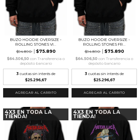
BUZO HOODIE OVERSIZE -
BUZO HOODIE OVERSIZE -
ROLLING STONES VI...
ROLLING STONES FR...
$75.890
$75.890
$94.890
$94.890
$64.506,50
con
Transferencia o
$64.506,50
con
Transferencia o
depósito bancario
depósito bancario
3
cuotas sin interés de
3
cuotas sin interés de
$25.296,67
$25.296,67
AGREGAR AL CARRITO
AGREGAR AL CARRITO
4X3 EN TODA LA
4X3 EN TODA LA
TIENDA!
TIENDA!