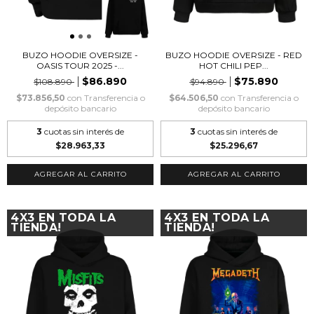
BUZO HOODIE OVERSIZE -
BUZO HOODIE OVERSIZE - RED
OASIS TOUR 2025 -...
HOT CHILI PEP...
$86.890
$75.890
$108.890
$94.890
$73.856,50
con
Transferencia o
$64.506,50
con
Transferencia o
depósito bancario
depósito bancario
3
cuotas sin interés de
3
cuotas sin interés de
$28.963,33
$25.296,67
AGREGAR AL CARRITO
AGREGAR AL CARRITO
4X3 EN TODA LA
4X3 EN TODA LA
TIENDA!
TIENDA!