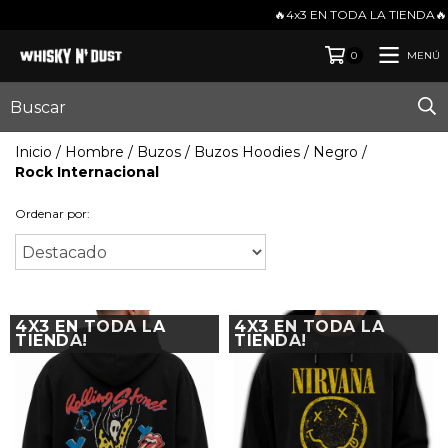
🔥4x3 EN TODA LA TIENDA🔥ENVIOS GRATIS EN COMPRAS DE 
MENÚ
0
Inicio
/
Hombre
/
Buzos
/
Buzos Hoodies
/
Negro
/
Rock Internacional
Ordenar por:
4X3 EN TODA LA
4X3 EN TODA LA
TIENDA!
TIENDA!