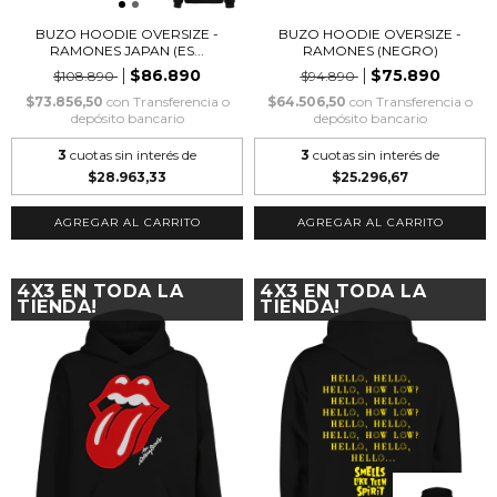
BUZO HOODIE OVERSIZE -
BUZO HOODIE OVERSIZE -
RAMONES JAPAN (ES...
RAMONES (NEGRO)
$86.890
$75.890
$108.890
$94.890
$73.856,50
con
Transferencia o
$64.506,50
con
Transferencia o
depósito bancario
depósito bancario
3
cuotas sin interés de
3
cuotas sin interés de
$28.963,33
$25.296,67
AGREGAR AL CARRITO
AGREGAR AL CARRITO
4X3 EN TODA LA
4X3 EN TODA LA
TIENDA!
TIENDA!