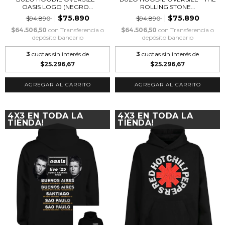
OASIS LOGO (NEGRO...
ROLLING STONE...
$75.890
$75.890
$94.890
$94.890
$64.506,50
con
Transferencia o
$64.506,50
con
Transferencia o
depósito bancario
depósito bancario
3
cuotas sin interés de
3
cuotas sin interés de
$25.296,67
$25.296,67
AGREGAR AL CARRITO
AGREGAR AL CARRITO
4X3 EN TODA LA
4X3 EN TODA LA
TIENDA!
TIENDA!