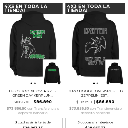
4X3 EN TODA LA
4X3 EN TODA LA
TIENDA!
TIENDA!
BUZO HOODIE OVERSIZE -
BUZO HOODIE OVERSIZE - LED
GREEN DAY KERPLUN...
ZEPPELIN (EST...
$86.890
$86.890
$108.890
$108.890
$73.856,50
con
Transferencia o
$73.856,50
con
Transferencia o
depósito bancario
depósito bancario
3
cuotas sin interés de
3
cuotas sin interés de
$28.963,33
$28.963,33