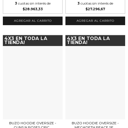
3
cuotas sin interés de
3
cuotas sin interés de
$28.963,33
$27.296,67
AGREGAR AL CARRITO
AGREGAR AL CARRITO
4X3 EN TODA LA
4X3 EN TODA LA
TIENDA!
TIENDA!
BUZO HOODIE OVERSIZE -
BUZO HOODIE OVERSIZE -
GUNS N ROSES CIRC...
MEGADETH PEACE SE...