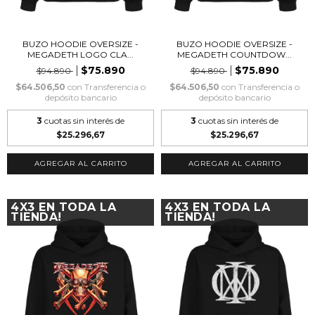
BUZO HOODIE OVERSIZE -
BUZO HOODIE OVERSIZE -
MEGADETH LOGO CLA...
MEGADETH COUNTDOW...
$75.890
$75.890
$94.890
$94.890
$64.506,50
con
Transferencia o
$64.506,50
con
Transferencia o
depósito bancario
depósito bancario
3
cuotas sin interés de
3
cuotas sin interés de
$25.296,67
$25.296,67
AGREGAR AL CARRITO
AGREGAR AL CARRITO
4X3 EN TODA LA
4X3 EN TODA LA
TIENDA!
TIENDA!