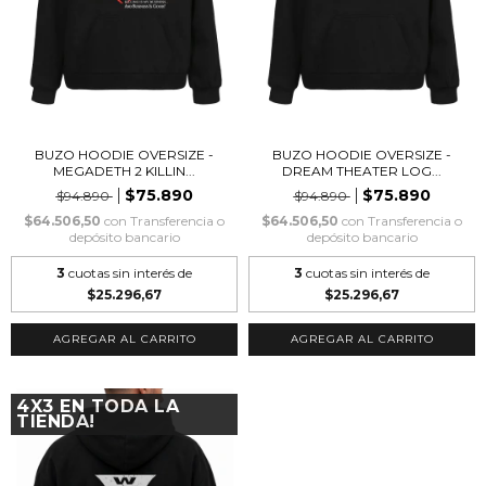
BUZO HOODIE OVERSIZE -
BUZO HOODIE OVERSIZE -
MEGADETH 2 KILLIN...
DREAM THEATER LOG...
$75.890
$75.890
$94.890
$94.890
$64.506,50
con
Transferencia o
$64.506,50
con
Transferencia o
depósito bancario
depósito bancario
3
cuotas sin interés de
3
cuotas sin interés de
$25.296,67
$25.296,67
AGREGAR AL CARRITO
AGREGAR AL CARRITO
4X3 EN TODA LA
TIENDA!