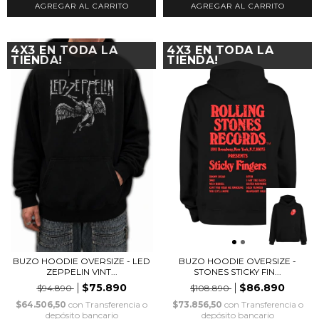
AGREGAR AL CARRITO
AGREGAR AL CARRITO
4X3 EN TODA LA
4X3 EN TODA LA
TIENDA!
TIENDA!
BUZO HOODIE OVERSIZE - LED
BUZO HOODIE OVERSIZE -
ZEPPELIN VINT...
STONES STICKY FIN...
$75.890
$86.890
$94.890
$108.890
$64.506,50
con
Transferencia o
$73.856,50
con
Transferencia o
depósito bancario
depósito bancario