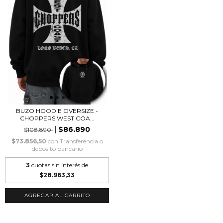
BUZO HOODIE OVERSIZE -
CHOPPERS WEST COA...
$86.890
$108.890
$73.856,50
con
Transferencia o
depósito bancario
3
cuotas sin interés de
$28.963,33
AGREGAR AL CARRITO