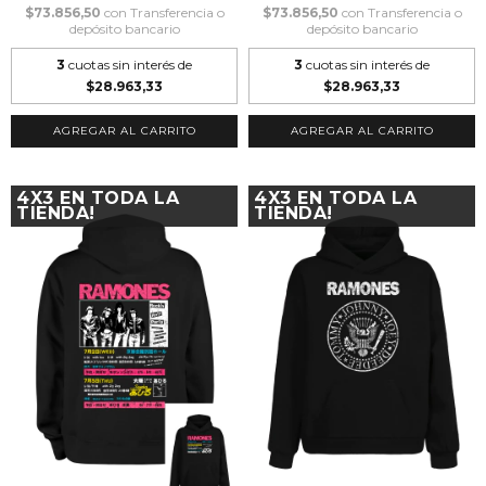
$73.856,50
con
Transferencia o
$73.856,50
con
Transferencia o
depósito bancario
depósito bancario
3
cuotas sin interés de
3
cuotas sin interés de
$28.963,33
$28.963,33
AGREGAR AL CARRITO
AGREGAR AL CARRITO
4X3 EN TODA LA
4X3 EN TODA LA
TIENDA!
TIENDA!