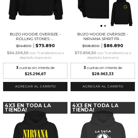
BUZO HOODIE OVERSIZE -
BUZO HOODIE OVERSIZE -
ROLLING STONES -...
NIRVANA SPIRIT FR...
$75.890
$86.890
$94.890
$108.890
$64.506,50
con
Transferencia o
$73.856,50
con
Transferencia o
depósito bancario
depósito bancario
3
cuotas sin interés de
3
cuotas sin interés de
$25.296,67
$28.963,33
AGREGAR AL CARRITO
AGREGAR AL CARRITO
4X3 EN TODA LA
4X3 EN TODA LA
TIENDA!
TIENDA!