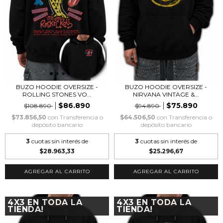
BUZO HOODIE OVERSIZE -
BUZO HOODIE OVERSIZE -
ROLLING STONES VO...
NIRVANA VINTAGE &...
$86.890
$75.890
$108.890
$94.890
$73.856,50
con
Transferencia o
$64.506,50
con
Transferencia o
depósito bancario
depósito bancario
3
cuotas sin interés de
3
cuotas sin interés de
$28.963,33
$25.296,67
AGREGAR AL CARRITO
AGREGAR AL CARRITO
4X3 EN TODA LA
4X3 EN TODA LA
TIENDA!
TIENDA!