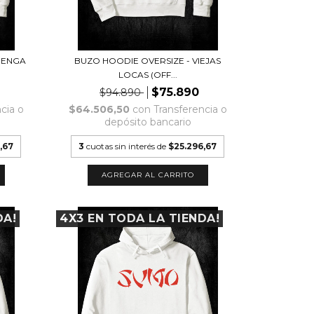
RENGA
BUZO HOODIE OVERSIZE - VIEJAS
LOCAS (OFF...
$75.890
$94.890
cia o
$64.506,50
con
Transferencia o
depósito bancario
,67
3
cuotas sin interés de
$25.296,67
AGREGAR AL CARRITO
DA!
4X3 EN TODA LA TIENDA!