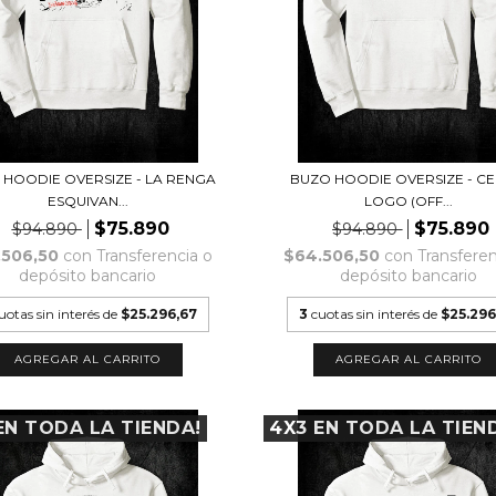
 HOODIE OVERSIZE - LA RENGA
BUZO HOODIE OVERSIZE - CE
ESQUIVAN...
LOGO (OFF...
$75.890
$75.890
$94.890
$94.890
.506,50
con
Transferencia o
$64.506,50
con
Transferen
depósito bancario
depósito bancario
uotas sin interés de
$25.296,67
3
cuotas sin interés de
$25.296
AGREGAR AL CARRITO
AGREGAR AL CARRITO
EN TODA LA TIENDA!
4X3 EN TODA LA TIEN