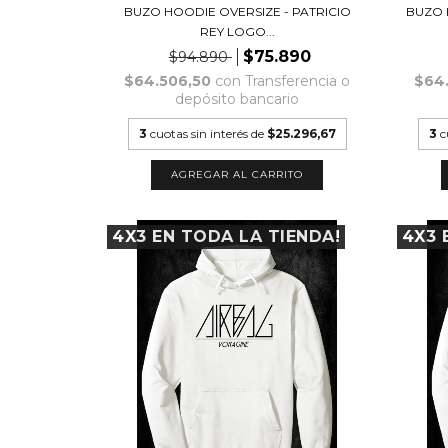
BUZO HOODIE OVERSIZE - PATRICIO
BUZO 
REY LOGO...
$75.890
$94.890
$64.506,50
con
Transferencia o
$64
depósito bancario
3
cuotas sin interés de
$25.296,67
3
c
AGREGAR AL CARRITO
4X3 EN TODA LA TIENDA!
4X3 