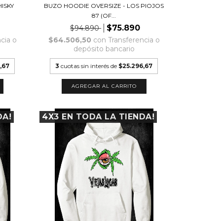
ISKY
BUZO HOODIE OVERSIZE - LOS PIOJOS
87 (OF...
$75.890
$94.890
cia o
$64.506,50
con
Transferencia o
depósito bancario
,67
3
cuotas sin interés de
$25.296,67
AGREGAR AL CARRITO
DA!
4X3 EN TODA LA TIENDA!