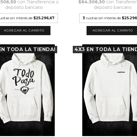
.506,50
con
Transferencia o
$64.506,50
con
Transferen
depósito bancario
depósito bancario
uotas sin interés de
$25.296,67
3
cuotas sin interés de
$25.296
AGREGAR AL CARRITO
AGREGAR AL CARRITO
EN TODA LA TIENDA!
4X3 EN TODA LA TIEN