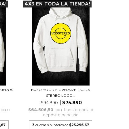
DA!
4X3 EN TODA LA TIENDA!
LEJEROS
BUZO HOODIE OVERSIZE - SODA
STEREO LOGO...
$75.890
$94.890
cia o
$64.506,50
con
Transferencia o
depósito bancario
,67
3
cuotas sin interés de
$25.296,67