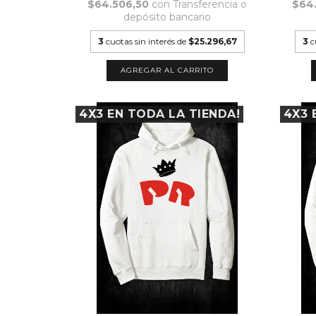
$64.506,50
con
Transferencia o
$64
depósito bancario
3
cuotas sin interés de
$25.296,67
3
c
AGREGAR AL CARRITO
4X3 EN TODA LA TIENDA!
4X3 