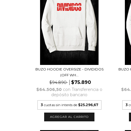
BUZO HOODIE OVERSIZE - DIVIDIDOS
BUZO 
(OFF WH...
$75.890
$94.890
$64.506,50
con
Transferencia o
$64
depósito bancario
3
cuotas sin interés de
$25.296,67
3
c
AGREGAR AL CARRITO