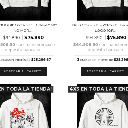
HOODIE OVERSIZE - CHARLY SAY
BUZO HOODIE OVERSIZE - LA 
NO MOR...
LOGO (OF...
$75.890
$75.890
$94.890
$94.890
.506,50
con
Transferencia o
$64.506,50
con
Transferen
depósito bancario
depósito bancario
uotas sin interés de
$25.296,67
3
cuotas sin interés de
$25.296
AGREGAR AL CARRITO
AGREGAR AL CARRITO
EN TODA LA TIENDA!
4X3 EN TODA LA TIEN