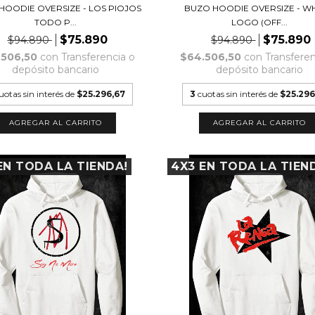
HOODIE OVERSIZE - LOS PIOJOS
BUZO HOODIE OVERSIZE - WH
TODO P...
LOGO (OFF...
$75.890
$75.890
$94.890
$94.890
.506,50
con
Transferencia o
$64.506,50
con
Transferen
depósito bancario
depósito bancario
uotas sin interés de
$25.296,67
3
cuotas sin interés de
$25.296
AGREGAR AL CARRITO
AGREGAR AL CARRITO
EN TODA LA TIENDA!
4X3 EN TODA LA TIEN