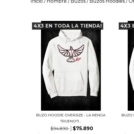
Inicio
Hombre
Buzos
Buzos Hoodies
Of
/
/
/
/
4X3 EN TODA LA TIENDA!
4X3 
BUZO HOODIE OVERSIZE - LA RENGA
BUZO 
TRUENOTI...
$75.890
$94.890