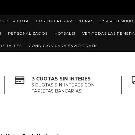
🔥4x3 EN TODA LA TIENDA🔥EN
OS DE RICOTA
COSTUMBRES ARGENTINAS
ESPIRITU MUNDI
S
PERSONALIZADOS
HOTSALE!
VER TODAS LAS REMERA
DE TALLES
CONDICION PARA ENVIO GRATIS
3 CUOTAS SIN INTERES
3 CUOTAS SIN INTERES CON
TARJETAS BANCARIAS