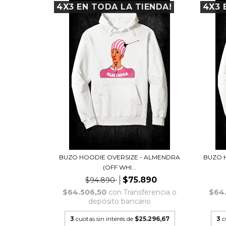
4X3 EN TODA LA TIENDA!
4X3 
BUZO HOODIE OVERSIZE - ALMENDRA
BUZO H
(OFF WHI...
$75.890
$94.890
$64.506,50
con
Transferencia o
$64
depósito bancario
3
cuotas sin interés de
$25.296,67
3
c