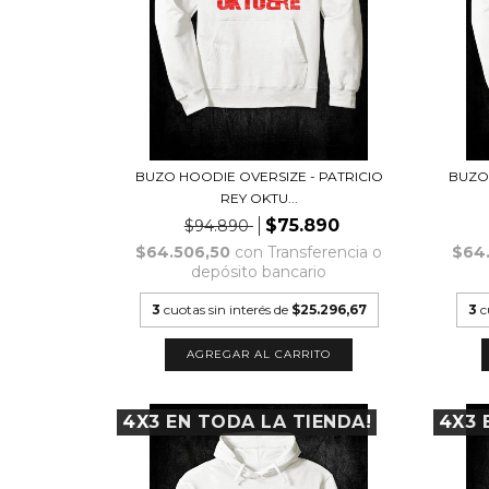
BUZO HOODIE OVERSIZE - PATRICIO
BUZO
REY OKTU...
$75.890
$94.890
$64.506,50
con
Transferencia o
$64
depósito bancario
3
cuotas sin interés de
$25.296,67
3
c
AGREGAR AL CARRITO
4X3 EN TODA LA TIENDA!
4X3 