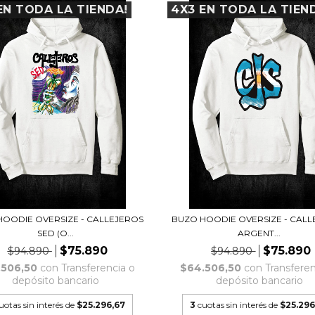
EN TODA LA TIENDA!
4X3 EN TODA LA TIEN
OODIE OVERSIZE - CALLEJEROS
BUZO HOODIE OVERSIZE - CAL
SED (O...
ARGENT...
$75.890
$75.890
$94.890
$94.890
.506,50
con
Transferencia o
$64.506,50
con
Transferen
depósito bancario
depósito bancario
uotas sin interés de
$25.296,67
3
cuotas sin interés de
$25.296