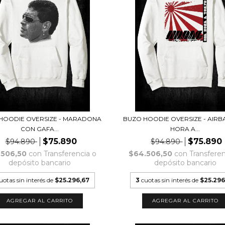
HOODIE OVERSIZE - MARADONA
BUZO HOODIE OVERSIZE - AIRB
CON GAFA...
HORA A...
$75.890
$75.890
$94.890
$94.890
.506,50
con
Transferencia o
$64.506,50
con
Transferen
depósito bancario
depósito bancario
uotas sin interés de
$25.296,67
3
cuotas sin interés de
$25.296
AGREGAR AL CARRITO
AGREGAR AL CARRITO