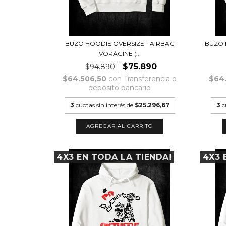
BUZO HOODIE OVERSIZE - AIRBAG
BUZO 
VORÁGINE (...
$75.890
$94.890
$64.506,50
con
Transferencia o
$64
depósito bancario
3
cuotas sin interés de
$25.296,67
3
c
AGREGAR AL CARRITO
4X3 EN TODA LA TIENDA!
4X3 