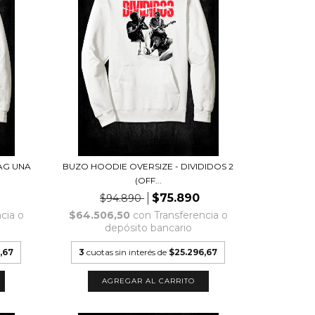
AG UNA
BUZO HOODIE OVERSIZE - DIVIDIDOS 2
(OFF...
$75.890
$94.890
cia o
$64.506,50
con
Transferencia o
depósito bancario
,67
3
cuotas sin interés de
$25.296,67
AGREGAR AL CARRITO