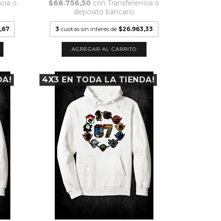
cia o
$68.756,50
con
Transferencia o
depósito bancario
,67
3
cuotas sin interés de
$26.963,33
AGREGAR AL CARRITO
DA!
4X3 EN TODA LA TIENDA!