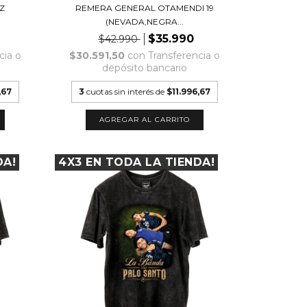
Z
REMERA GENERAL OTAMENDI 19
(NEVADA,NEGRA...
$35.990
$42.990
cia o
$30.591,50
con
Transferencia o
depósito bancario
,67
3
cuotas sin interés de
$11.996,67
AGREGAR AL CARRITO
DA!
4X3 EN TODA LA TIENDA!