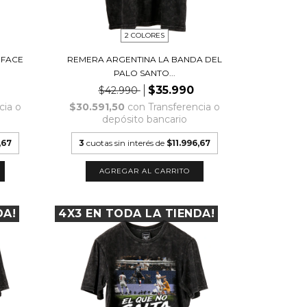
2 COLORES
 FACE
REMERA ARGENTINA LA BANDA DEL
PALO SANTO...
$35.990
$42.990
cia o
$30.591,50
con
Transferencia o
depósito bancario
,67
3
cuotas sin interés de
$11.996,67
AGREGAR AL CARRITO
DA!
4X3 EN TODA LA TIENDA!