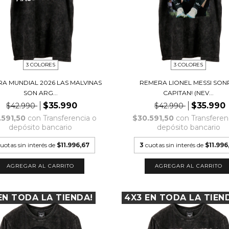
3 COLORES
3 COLORES
A MUNDIAL 2026 LAS MALVINAS
REMERA LIONEL MESSI SON
SON ARG...
CAPITAN! (NEV...
$35.990
$35.990
$42.990
$42.990
.591,50
con
Transferencia o
$30.591,50
con
Transferen
depósito bancario
depósito bancario
uotas sin interés de
$11.996,67
3
cuotas sin interés de
$11.996
AGREGAR AL CARRITO
AGREGAR AL CARRITO
EN TODA LA TIENDA!
4X3 EN TODA LA TIEN