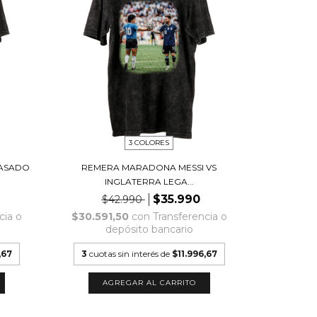
3 COLORES
PASADO
REMERA MARADONA MESSI VS
INGLATERRA LEGA...
$35.990
$42.990
cia o
$30.591,50
con
Transferencia o
depósito bancario
,67
3
cuotas sin interés de
$11.996,67
AGREGAR AL CARRITO