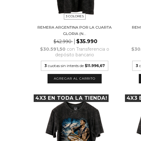
3 COLORES
REMERA ARGENTINA POR LA CUARTA
REM
GLORIA (N...
$35.990
$42.990
$30.591,50
con
Transferencia o
$30
depósito bancario
3
cuotas sin interés de
$11.996,67
3
c
AGREGAR AL CARRITO
4X3 EN TODA LA TIENDA!
4X3 