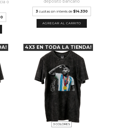
depósito bancario
cia o
3
cuotas sin interés de
$14.330
30
AGREGAR AL CARRITO
DA!
4X3 EN TODA LA TIENDA!
3 COLORES