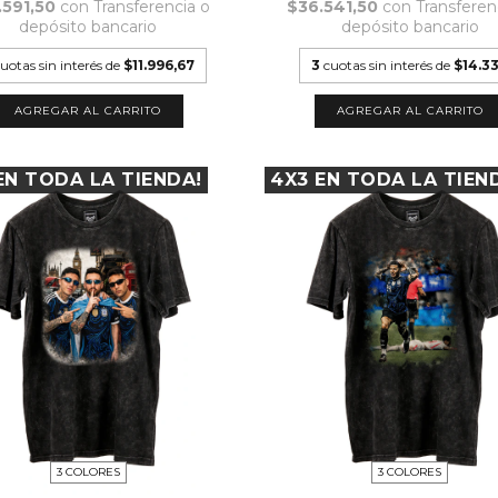
.591,50
con
Transferencia o
$36.541,50
con
Transferen
depósito bancario
depósito bancario
uotas sin interés de
$11.996,67
3
cuotas sin interés de
$14.3
AGREGAR AL CARRITO
AGREGAR AL CARRITO
EN TODA LA TIENDA!
4X3 EN TODA LA TIEN
3 COLORES
3 COLORES