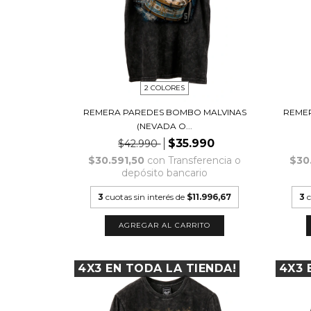
2 COLORES
REMERA PAREDES BOMBO MALVINAS
REMER
(NEVADA O...
$35.990
$42.990
$30.591,50
con
Transferencia o
$30
depósito bancario
3
cuotas sin interés de
$11.996,67
3
c
AGREGAR AL CARRITO
4X3 EN TODA LA TIENDA!
4X3 