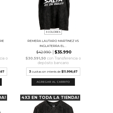
3 COLORES
RIE
REMERA LAUTARO MARTINEZ VS
INGLATERRA EL...
$35.990
$42.990
cia o
$30.591,50
con
Transferencia o
depósito bancario
,67
3
cuotas sin interés de
$11.996,67
AGREGAR AL CARRITO
DA!
4X3 EN TODA LA TIENDA!