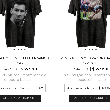
2 COLORES
3 COLORES
 LIONEL MESSI TA BIEN VAMO A
REMERA MESSI Y MARADONA, 
JUGAR...
Y PRESEN...
$35.990
$35.990
$42.990
$42.990
.591,50
con
Transferencia o
$30.591,50
con
Transferen
depósito bancario
depósito bancario
uotas sin interés de
$11.996,67
3
cuotas sin interés de
$11.996
AGREGAR AL CARRITO
AGREGAR AL CARRITO