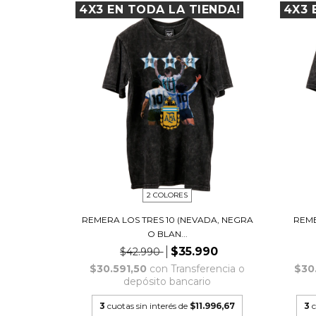
4X3 EN TODA LA TIENDA!
4X3 
2 COLORES
REMERA LOS TRES 10 (NEVADA, NEGRA
REME
O BLAN...
$35.990
$42.990
$30.591,50
con
Transferencia o
$30
depósito bancario
3
cuotas sin interés de
$11.996,67
3
c