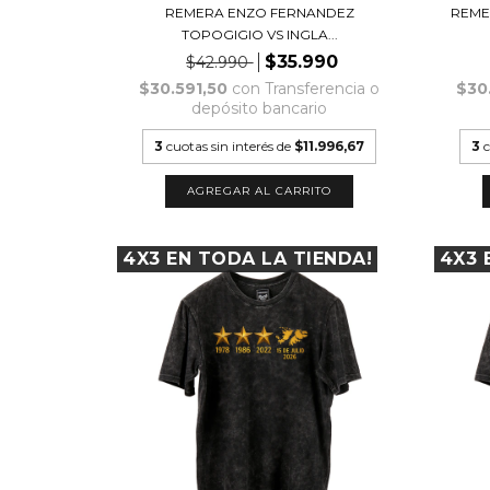
REMERA ENZO FERNANDEZ
REME
TOPOGIGIO VS INGLA...
$35.990
$42.990
$30.591,50
con
Transferencia o
$30
depósito bancario
3
cuotas sin interés de
$11.996,67
3
c
AGREGAR AL CARRITO
4X3 EN TODA LA TIENDA!
4X3 