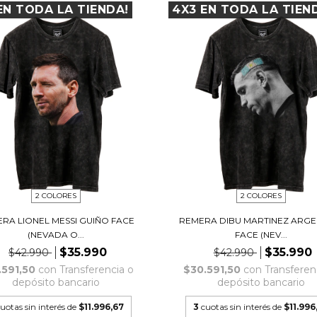
EN TODA LA TIENDA!
4X3 EN TODA LA TIEN
2 COLORES
2 COLORES
RA LIONEL MESSI GUIÑO FACE
REMERA DIBU MARTINEZ ARGE
(NEVADA O...
FACE (NEV...
$35.990
$35.990
$42.990
$42.990
.591,50
con
Transferencia o
$30.591,50
con
Transferen
depósito bancario
depósito bancario
uotas sin interés de
$11.996,67
3
cuotas sin interés de
$11.996