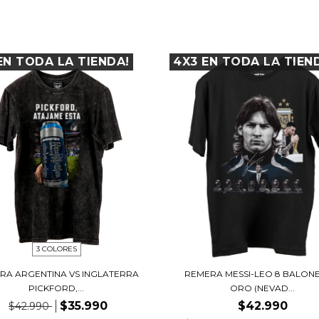
EN TODA LA TIENDA!
4X3 EN TODA LA TIEN
3 COLORES
RA ARGENTINA VS INGLATERRA
REMERA MESSI-LEO 8 BALON
PICKFORD,...
ORO (NEVAD...
$35.990
$42.990
$42.990