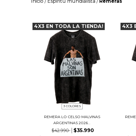
Inicio
Espiritu mundialista
Remeras
/
/
4X3 EN TODA LA TIENDA!
4X3 
3 COLORES
REMERA LO CELSO MALVINAS
REME
ARGENTINAS 2026...
$35.990
$42.990