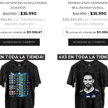
RA ARGENTINA VS INGLATERRA
REMERA ENZO FERNANDE
2026 RESP...
BELLINGHAM VS INGL...
$35.990
$35.990
$42.990
$42.990
.591,50
con
Transferencia o
$30.591,50
con
Transferen
depósito bancario
depósito bancario
uotas sin interés de
$11.996,67
3
cuotas sin interés de
$11.996
AGREGAR AL CARRITO
AGREGAR AL CARRITO
EN TODA LA TIENDA!
4X3 EN TODA LA TIEN