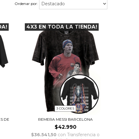
Ordenar por:
DA!
4X3 EN TODA LA TIENDA!
3 COLORES
ES DE
REMERA MESSI BARCELONA
$42.990
$36.541,50
con
Transferencia o