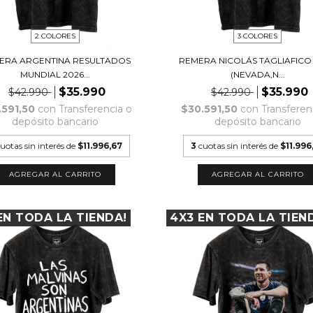
2 COLORES
3 COLORES
ERA ARGENTINA RESULTADOS
REMERA NICOLÁS TAGLIAFICO
MUNDIAL 2026...
(NEVADA,N...
$35.990
$35.990
$42.990
$42.990
.591,50
con
Transferencia o
$30.591,50
con
Transferen
depósito bancario
depósito bancario
uotas sin interés de
$11.996,67
3
cuotas sin interés de
$11.996
AGREGAR AL CARRITO
AGREGAR AL CARRITO
EN TODA LA TIENDA!
4X3 EN TODA LA TIEN