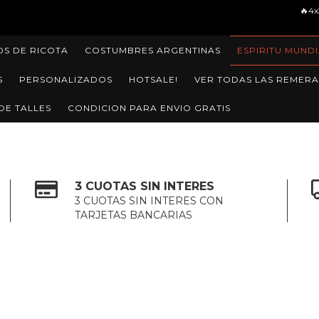
🔥4x3 EN TODA LA TIENDA🔥ENVIOS 
OS DE RICOTA
COSTUMBRES ARGENTINAS
ESPIRITU MUNDI
S
PERSONALIZADOS
HOTSALE!
VER TODAS LAS REMERA
DE TALLES
CONDICION PARA ENVIO GRATIS
3 CUOTAS SIN INTERES
3 CUOTAS SIN INTERES CON
TARJETAS BANCARIAS