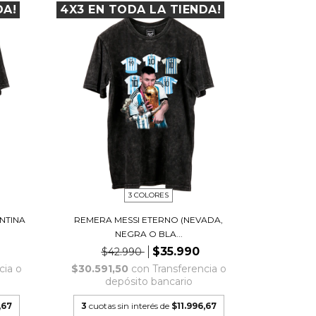
DA!
4X3 EN TODA LA TIENDA!
3 COLORES
NTINA
REMERA MESSI ETERNO (NEVADA,
NEGRA O BLA...
$35.990
$42.990
cia o
$30.591,50
con
Transferencia o
depósito bancario
,67
3
cuotas sin interés de
$11.996,67