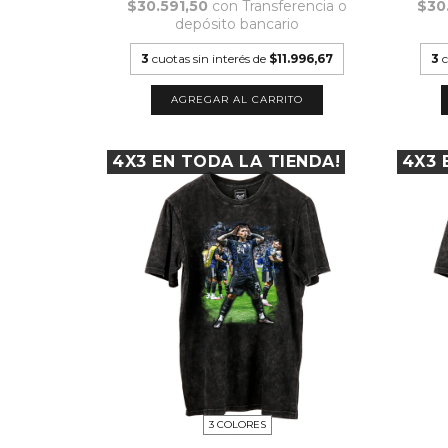
$30.591,50
con
Transferencia o
$30
depósito bancario
3
cuotas sin interés de
$11.996,67
3
c
AGREGAR AL CARRITO
4X3 EN TODA LA TIENDA!
4X3 
3 COLORES