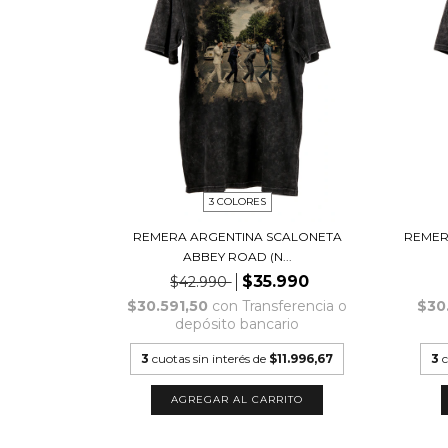
3 COLORES
REMERA ARGENTINA SCALONETA
REMERA
ABBEY ROAD (N...
$35.990
$42.990
$30.591,50
con
Transferencia o
$30
depósito bancario
3
cuotas sin interés de
$11.996,67
3
c
AGREGAR AL CARRITO