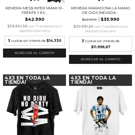
REMERA MESSI INTER MIAMI 10-
REMERA MARADONA LA MANO
FRENTE Y ES...
DE DIOS (NEVADA...
$42.990
$35.990
$42.990
$36.541,50
con
Transferencia o
$30.591,50
con
Transferencia o
depósito bancario
depósito bancario
3
cuotas sin interés de
$14.330
3
cuotas sin interés de
$11.996,67
AGREGAR AL CARRITO
AGREGAR AL CARRITO
4X3 EN TODA LA
4X3 EN TODA LA
TIENDA!
TIENDA!