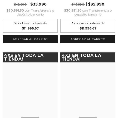
$35.990
$35.990
$42.990
$42.990
$30.591,50
con
Transferencia o
$30.591,50
con
Transferencia o
depósito bancario
depósito bancario
3
cuotas sin interés de
3
cuotas sin interés de
$11.996,67
$11.996,67
AGREGAR AL CARRITO
AGREGAR AL CARRITO
4X3 EN TODA LA
4X3 EN TODA LA
TIENDA!
TIENDA!