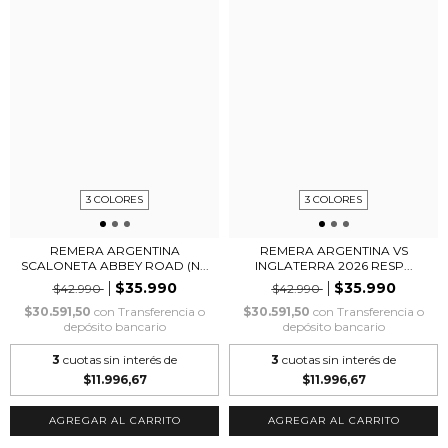
3 COLORES
3 COLORES
REMERA ARGENTINA
REMERA ARGENTINA VS
SCALONETA ABBEY ROAD (N...
INGLATERRA 2026 RESP...
$35.990
$35.990
$42.990
$42.990
$30.591,50
con
Transferencia o
$30.591,50
con
Transferencia o
depósito bancario
depósito bancario
3
cuotas sin interés de
3
cuotas sin interés de
$11.996,67
$11.996,67
AGREGAR AL CARRITO
AGREGAR AL CARRITO