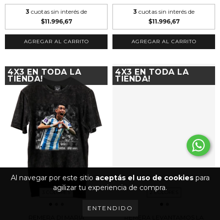
3
cuotas sin interés de
3
cuotas sin interés de
$11.996,67
$11.996,67
AGREGAR AL CARRITO
AGREGAR AL CARRITO
4X3 EN TODA LA
4X3 EN TODA LA
TIENDA!
TIENDA!
Al navegar por este sitio
aceptás el uso de cookies
para
agilizar tu experiencia de compra.
3 COLORES
2 COLORES
ENTENDIDO
REMERA DI MARIA
REMERA LEVANTAMOS LA