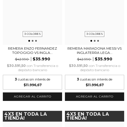
3 COLORES
3 COLORES
REMERA ENZO FERNANDEZ
REMERA MARADONA MESSI VS
TOPOGIGIO VS INGLA...
INGLATERRA LEGA...
$35.990
$35.990
$42.990
$42.990
$30.591,50
con
Transferencia o
$30.591,50
con
Transferencia o
depósito bancario
depósito bancario
3
cuotas sin interés de
3
cuotas sin interés de
$11.996,67
$11.996,67
AGREGAR AL CARRITO
AGREGAR AL CARRITO
4X3 EN TODA LA
4X3 EN TODA LA
TIENDA!
TIENDA!