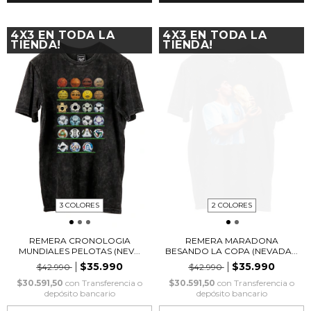
4X3 EN TODA LA
4X3 EN TODA LA
TIENDA!
TIENDA!
3 COLORES
2 COLORES
REMERA CRONOLOGIA
REMERA MARADONA
MUNDIALES PELOTAS (NEV...
BESANDO LA COPA (NEVADA...
$35.990
$35.990
$42.990
$42.990
$30.591,50
con
Transferencia o
$30.591,50
con
Transferencia o
depósito bancario
depósito bancario