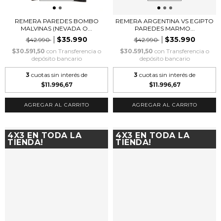
REMERA PAREDES BOMBO
REMERA ARGENTINA VS EGIPTO
MALVINAS (NEVADA O...
PAREDES MARMO...
$35.990
$35.990
$42.990
$42.990
$30.591,50
con
Transferencia o
$30.591,50
con
Transferencia o
depósito bancario
depósito bancario
3
cuotas sin interés de
3
cuotas sin interés de
$11.996,67
$11.996,67
AGREGAR AL CARRITO
AGREGAR AL CARRITO
4X3 EN TODA LA
4X3 EN TODA LA
TIENDA!
TIENDA!