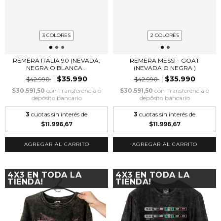
3 COLORES
2 COLORES
REMERA ITALIA 90 (NEVADA,
REMERA MESSI - GOAT
NEGRA O BLANCA...
(NEVADA O NEGRA )
$35.990
$35.990
$42.990
$42.990
$30.591,50
con
Transferencia o
$30.591,50
con
Transferencia o
depósito bancario
depósito bancario
3
cuotas sin interés de
3
cuotas sin interés de
$11.996,67
$11.996,67
AGREGAR AL CARRITO
AGREGAR AL CARRITO
4X3 EN TODA LA
4X3 EN TODA LA
TIENDA!
TIENDA!