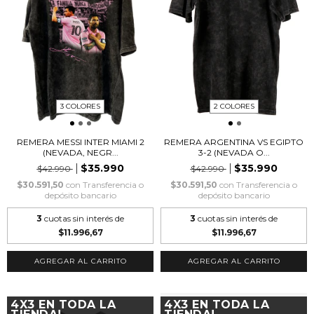
3 COLORES
2 COLORES
REMERA MESSI INTER MIAMI 2
REMERA ARGENTINA VS EGIPTO
(NEVADA, NEGR...
3-2 (NEVADA O...
$35.990
$35.990
$42.990
$42.990
$30.591,50
con
Transferencia o
$30.591,50
con
Transferencia o
depósito bancario
depósito bancario
3
cuotas sin interés de
3
cuotas sin interés de
$11.996,67
$11.996,67
AGREGAR AL CARRITO
AGREGAR AL CARRITO
4X3 EN TODA LA
4X3 EN TODA LA