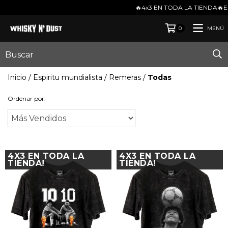
🔥4x3 EN TODA LA TIENDA🔥ENVIOS GRATIS EN COMPRAS DE MAS $100.0
MENÚ
0
Inicio
/
Espiritu mundialista
/
Remeras
/
Todas
Ordenar por:
4X3 EN TODA LA
4X3 EN TODA LA
TIENDA!
TIENDA!