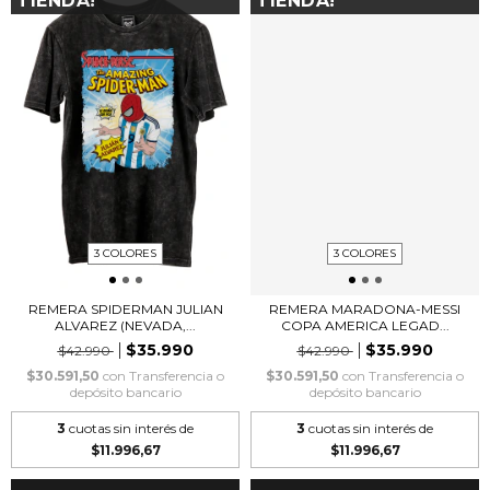
TIENDA!
TIENDA!
3 COLORES
3 COLORES
REMERA SPIDERMAN JULIAN
REMERA MARADONA-MESSI
ALVAREZ (NEVADA,...
COPA AMERICA LEGAD...
$35.990
$35.990
$42.990
$42.990
$30.591,50
con
Transferencia o
$30.591,50
con
Transferencia o
depósito bancario
depósito bancario
3
cuotas sin interés de
3
cuotas sin interés de
$11.996,67
$11.996,67