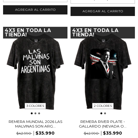
AGREGAR AL CARRITO
AGREGAR AL CARRITO
4X3 EN TODA LA
4X3 EN TODA LA
TIENDA!
TIENDA!
3 COLORES
2 COLORES
REMERA MUNDIAL 2026 LAS
REMERA RIVER PLATE -
MALVINAS SON ARG...
GALLARDO (NEVADA O...
$35.990
$35.990
$42.990
$42.990