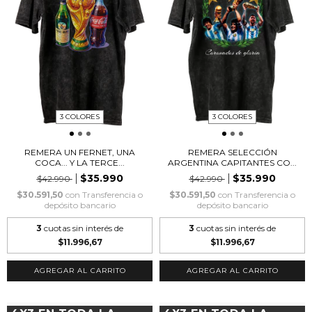
3 COLORES
3 COLORES
REMERA UN FERNET, UNA
REMERA SELECCIÓN
COCA... Y LA TERCE...
ARGENTINA CAPITANTES CO...
$35.990
$35.990
$42.990
$42.990
$30.591,50
con
Transferencia o
$30.591,50
con
Transferencia o
depósito bancario
depósito bancario
3
cuotas sin interés de
3
cuotas sin interés de
$11.996,67
$11.996,67
AGREGAR AL CARRITO
AGREGAR AL CARRITO