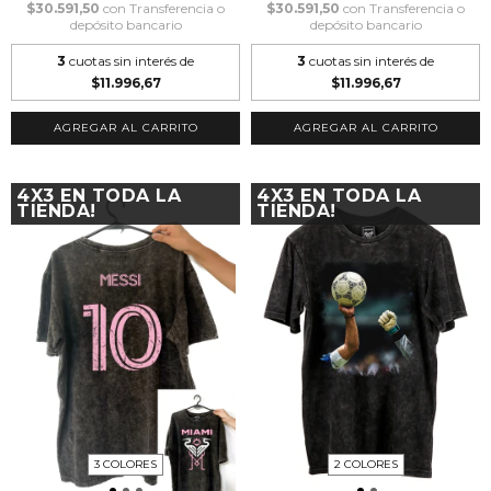
$30.591,50
con
Transferencia o
$30.591,50
con
Transferencia o
depósito bancario
depósito bancario
3
cuotas sin interés de
3
cuotas sin interés de
$11.996,67
$11.996,67
AGREGAR AL CARRITO
AGREGAR AL CARRITO
4X3 EN TODA LA
4X3 EN TODA LA
TIENDA!
TIENDA!
3 COLORES
2 COLORES