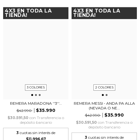
4X3 EN TODA LA
4X3 EN TODA LA
TIENDA!
TIENDA!
3 COLORES
2 COLORES
REMERA MARADONA ''3''...
REMERA MESSI - ANDA PA ALLA
(NEVADA O NE...
$35.990
$42.990
$35.990
$42.990
$30.591,50
con
Transferencia o
depósito bancario
$30.591,50
con
Transferencia o
depósito bancario
3
cuotas sin interés de
3
cuotas sin interés de
$11.996,67