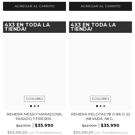
AGREGAR AL CARRITO
AGREGAR AL CARRITO
4X3 EN TODA LA
4X3 EN TODA LA
TIENDA!
TIENDA!
3 COLORES
3 COLORES
REMERA MESSI Y MARADONA,
REMERA PELOTAS 78 O 86 O 22
PASADO Y PRESEN...
(NEVADA, NEG...
$35.990
$35.990
$42.990
$42.990
$30.591,50
con
Transferencia o
$30.591,50
con
Transferencia o