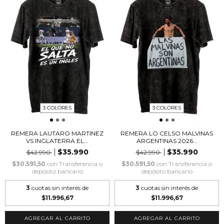
3 COLORES
3 COLORES
REMERA LAUTARO MARTINEZ
REMERA LO CELSO MALVINAS
VS INGLATERRA EL...
ARGENTINAS 2026...
$35.990
$35.990
$42.990
$42.990
$30.591,50
con
Transferencia o
$30.591,50
con
Transferencia o
depósito bancario
depósito bancario
3
cuotas sin interés de
3
cuotas sin interés de
$11.996,67
$11.996,67
AGREGAR AL CARRITO
AGREGAR AL CARRITO