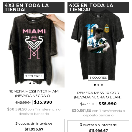
4X3 EN TODA LA
4X3 EN TODA LA
TIENDA!
TIENDA!
3 COLORES
3 COLORES
REMERA MESSI INTER MIAMI
REMERA MESSI 10 GOD
(NEVADA NEGRA O...
(NEVADA,NEGRA O BLAN...
$35.990
$42.990
$35.990
$42.990
$30.591,50
con
Transferencia o
$30.591,50
con
Transferencia o
depósito bancario
depósito bancario
3
cuotas sin interés de
3
cuotas sin interés de
$11.996,67
$11.996,67