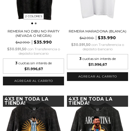
2 COLORES
REMERA NO DIBU NO PARTY
REMERA MARADONA (BLANCA)
(NEVADA O NEGRA)
$35.990
$42.990
$35.990
$42.990
$30.591,50
con
Transferencia o
$30.591,50
con
Transferencia o
depósito bancario
depósito bancario
3
cuotas sin interés de
3
cuotas sin interés de
$11.996,67
$11.996,67
AGREGAR AL CARRITO
AGREGAR AL CARRITO
4X3 EN TODA LA
4X3 EN TODA LA
TIENDA!
TIENDA!