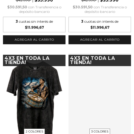
$35.990
$35.990
$42.990
$42.990
$30.591,50
con
Transferencia o
$30.591,50
con
Transferencia o
depósito bancario
depósito bancario
3
cuotas sin interés de
3
cuotas sin interés de
$11.996,67
$11.996,67
AGREGAR AL CARRITO
AGREGAR AL CARRITO
4X3 EN TODA LA
4X3 EN TODA LA
TIENDA!
TIENDA!
2 COLORES
3 COLORES