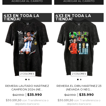
AGREGAR AL CARRITO
AGREGAR AL CARRITO
4X3 EN TODA LA
4X3 EN TODA LA
TIENDA!
TIENDA!
2 COLORES
2 COLORES
REMERA LAUTARO MARTINEZ
REMERA EL DIBU MARTINEZ 23
CAMPEON 2024 (NE...
(NEVADA O NEG...
$35.990
$35.990
$42.990
$42.990
$30.591,50
con
Transferencia o
$30.591,50
con
Transferencia o
depósito bancario
depósito bancario