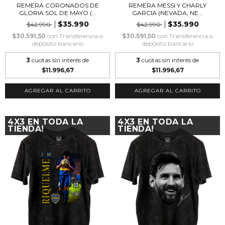
REMERA CORONADOS DE
REMERA MESSI Y CHARLY
GLORIA SOL DE MAYO (...
GARCIA (NEVADA, NE...
$35.990
$35.990
$42.990
$42.990
$30.591,50
con
Transferencia o
$30.591,50
con
Transferencia o
depósito bancario
depósito bancario
3
cuotas sin interés de
3
cuotas sin interés de
$11.996,67
$11.996,67
AGREGAR AL CARRITO
AGREGAR AL CARRITO
4X3 EN TODA LA
4X3 EN TODA LA
TIENDA!
TIENDA!