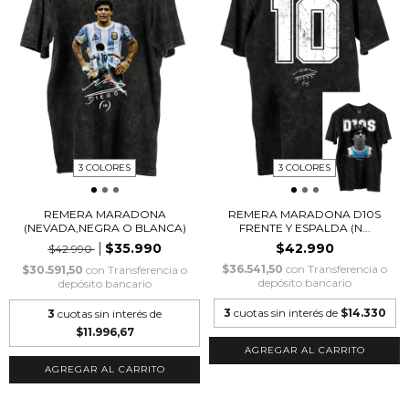
3 COLORES
3 COLORES
REMERA MARADONA
REMERA MARADONA D10S
(NEVADA,NEGRA O BLANCA)
FRENTE Y ESPALDA (N...
$35.990
$42.990
$42.990
$36.541,50
con
Transferencia o
$30.591,50
con
Transferencia o
depósito bancario
depósito bancario
3
cuotas sin interés de
$14.330
3
cuotas sin interés de
$11.996,67
AGREGAR AL CARRITO
AGREGAR AL CARRITO