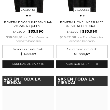
2 COLORES
2 COLORES
REMERA BOCA JUNIORS - JUAN
REMERA LIONEL MESSI FACE
ROMAN RIQUELM...
(NEVADA O NEGRA...
$35.990
$35.990
$42.990
$42.990
$30.591,50
con
Transferencia o
$30.591,50
con
Transferencia o
depósito bancario
depósito bancario
3
cuotas sin interés de
3
cuotas sin interés de
$11.996,67
$11.996,67
AGREGAR AL CARRITO
AGREGAR AL CARRITO
4X3 EN TODA LA
4X3 EN TODA LA
TIENDA!
TIENDA!