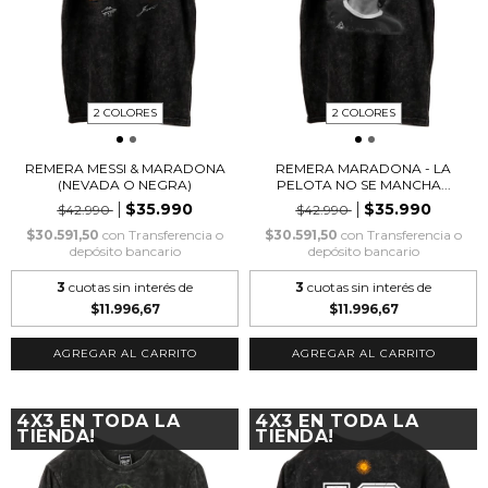
2 COLORES
2 COLORES
REMERA MESSI & MARADONA
REMERA MARADONA - LA
(NEVADA O NEGRA)
PELOTA NO SE MANCHA...
$35.990
$35.990
$42.990
$42.990
$30.591,50
con
Transferencia o
$30.591,50
con
Transferencia o
depósito bancario
depósito bancario
3
cuotas sin interés de
3
cuotas sin interés de
$11.996,67
$11.996,67
AGREGAR AL CARRITO
AGREGAR AL CARRITO
4X3 EN TODA LA
4X3 EN TODA LA
TIENDA!
TIENDA!