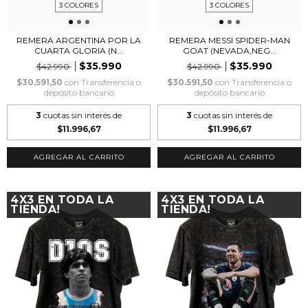
3 COLORES
3 COLORES
REMERA ARGENTINA POR LA
REMERA MESSI SPIDER-MAN
CUARTA GLORIA (N...
GOAT (NEVADA,NEG...
$35.990
$35.990
$42.990
$42.990
$30.591,50
con
Transferencia o
$30.591,50
con
Transferencia o
depósito bancario
depósito bancario
3
cuotas sin interés de
3
cuotas sin interés de
$11.996,67
$11.996,67
AGREGAR AL CARRITO
AGREGAR AL CARRITO
4X3 EN TODA LA
4X3 EN TODA LA
TIENDA!
TIENDA!