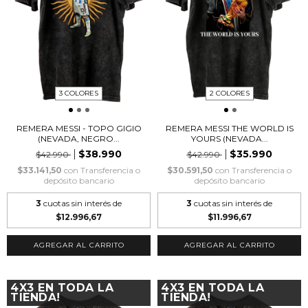
3 COLORES
2 COLORES
REMERA MESSI - TOPO GIGIO
REMERA MESSI THE WORLD IS
(NEVADA, NEGRO...
YOURS (NEVADA...
$38.990
$35.990
$42.990
$42.990
$33.141,50
con
Transferencia o
$30.591,50
con
Transferencia o
depósito bancario
depósito bancario
3
cuotas sin interés de
3
cuotas sin interés de
$12.996,67
$11.996,67
AGREGAR AL CARRITO
AGREGAR AL CARRITO
4X3 EN TODA LA
4X3 EN TODA LA
TIENDA!
TIENDA!