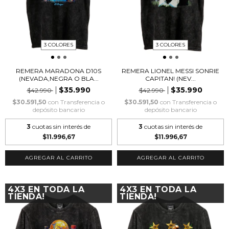
3 COLORES
3 COLORES
REMERA MARADONA D10S
REMERA LIONEL MESSI SONRIE
(NEVADA,NEGRA O BLA...
CAPITAN! (NEV...
$35.990
$35.990
$42.990
$42.990
$30.591,50
con
Transferencia o
$30.591,50
con
Transferencia o
depósito bancario
depósito bancario
3
cuotas sin interés de
3
cuotas sin interés de
$11.996,67
$11.996,67
AGREGAR AL CARRITO
AGREGAR AL CARRITO
4X3 EN TODA LA
4X3 EN TODA LA
TIENDA!
TIENDA!