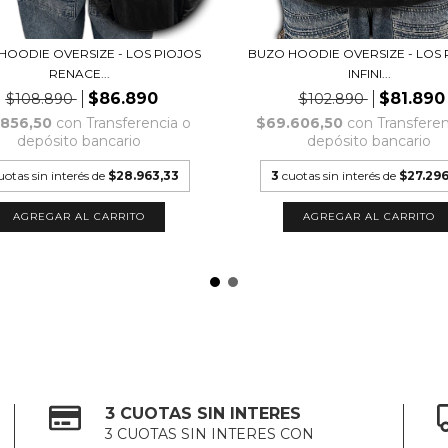
HOODIE OVERSIZE - LOS PIOJOS
BUZO HOODIE OVERSIZE - LOS 
RENACE...
INFINI...
$86.890
$81.890
$108.890
$102.890
.856,50
con
Transferencia o
$69.606,50
con
Transferen
depósito bancario
depósito bancario
uotas sin interés de
$28.963,33
3
cuotas sin interés de
$27.296
AGREGAR AL CARRITO
AGREGAR AL CARRITO
3 CUOTAS SIN INTERES
3 CUOTAS SIN INTERES CON