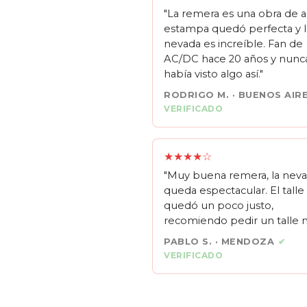
"La remera es una obra de ar
estampa quedó perfecta y l
nevada es increíble. Fan de
AC/DC hace 20 años y nunc
había visto algo así."
RODRIGO M. · BUENOS AIR
VERIFICADO
★★★★☆
"Muy buena remera, la nev
queda espectacular. El tall
quedó un poco justo,
recomiendo pedir un talle m
PABLO S. · MENDOZA
✔
VERIFICADO