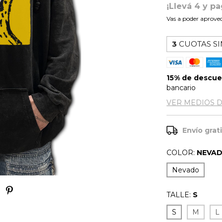
¡Llevá 4 y pa
Vas a poder aprovec
3
CUOTAS SI
15% de descu
bancario
VER MEDIOS 
Envío grat
COLOR:
NEVA
Nevado
TALLE:
S
S
M
L