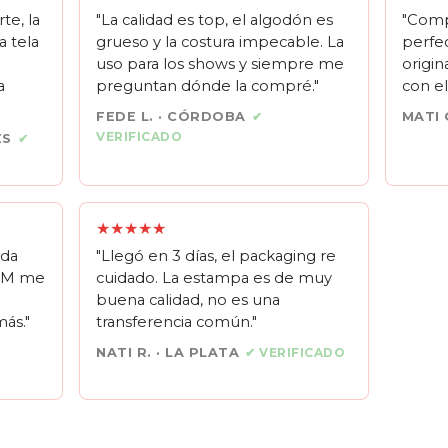
te, la
"La calidad es top, el algodón es
"Comp
a tela
grueso y la costura impecable. La
perfec
uso para los shows y siempre me
origin
a
preguntan dónde la compré."
con el
FEDE L. · CÓRDOBA
✔
MATI 
VERIFICADO
ES
✔
★★★★★
ada
"Llegó en 3 días, el packaging re
e M me
cuidado. La estampa es de muy
buena calidad, no es una
ás."
transferencia común."
NATI R. · LA PLATA
✔ VERIFICADO