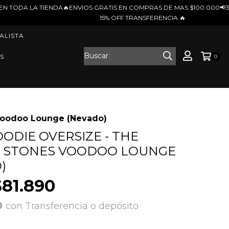
GRATIS EN COMPRAS DE MAS $100.000📢3 CUOTAS SIN INTERES 📢
15% OFF TRANSFERENCIA 🔥
ALISTA
S
0
 Voodoo Lounge (Nevado)
ODIE OVERSIZE - THE
G STONES VOODOO LOUNGE
)
$81.890
0
con
Transferencia o depósito