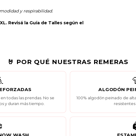
modidad y respirabilidad.
XXL. Revisá la
Guía de Talles
según el
🤘 POR QUÉ NUESTRAS REMERAS

REFORZADAS
ALGODÓN PEI
 en todas las prendas. No se
100% algodón peinado de alta 
os y duran más tiempo.
resistentes 
️

SNOW WASH
ESTAM