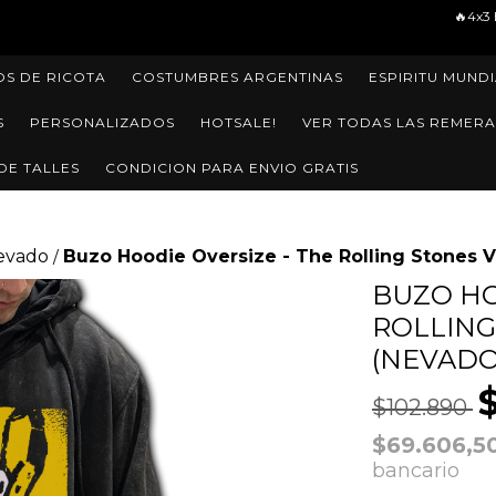
🔥4x3 EN TODA LA TIENDA🔥ENVIOS 
OS DE RICOTA
COSTUMBRES ARGENTINAS
ESPIRITU MUNDI
S
PERSONALIZADOS
HOTSALE!
VER TODAS LAS REMERA
DE TALLES
CONDICION PARA ENVIO GRATIS
evado
Buzo Hoodie Oversize - The Rolling Stones
/
BUZO HO
ROLLIN
(NEVADO
$102.890
$69.606,5
bancario