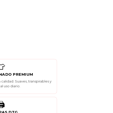
👕
NADO PREMIUM
calidad. Suaves, transpirables y
al uso diario.
️
PAS DTG