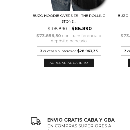
ZE -
BUZO HOODIE OVERSIZE - THE ROLLING
BUZO 
...
STONE...
890
$86.890
$108.890
erencia o
$73.856,50
con
Transferencia o
$73
io
depósito bancario
2.630
3
cuotas sin interés de
$28.963,33
3
c
TO
AGREGAR AL CARRITO
ENVIO GRATIS CABA Y GBA
EN COMPRAS SUPERIORES A