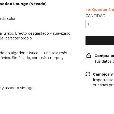
Voodoo Lounge (Nevado)
🔥 Quedan 4 
CANTIDAD
más calor.
al único. Efecto desgastado y suavizado
ge, carácter propio.
ado en algodón rústico — una tela más
Compra p
 único. Sin frisado, con más cuerpo y
Tus datos 
Cambios y
Importante 
nuestras p
e y aspecto vintage