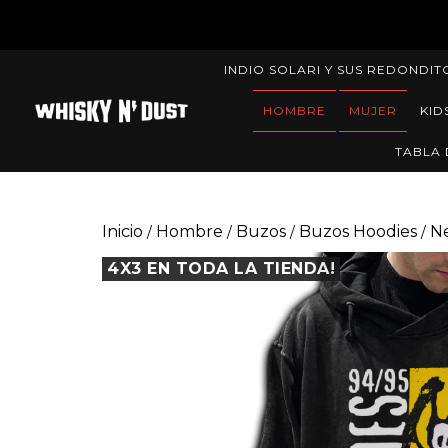
INDIO SOLARI Y SUS REDONDIT
HOMBRE
MUJER
KID
TABLA 
Inicio
Hombre
Buzos
Buzos Hoodies
N
/
/
/
/
4X3 EN TODA LA TIENDA!