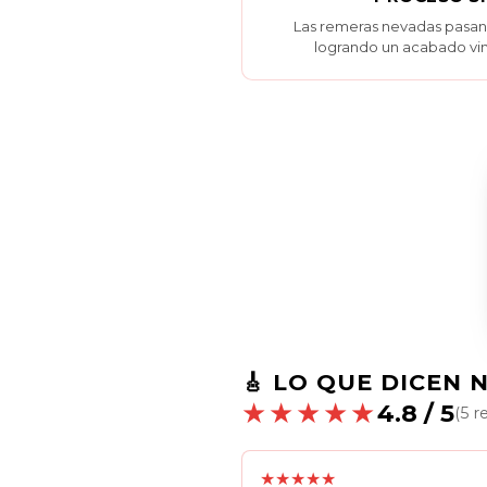
Las remeras nevadas pasan 
logrando un acabado vin
🎸 LO QUE DICEN 
★★★★★
4.8 / 5
(5 r
★★★★★