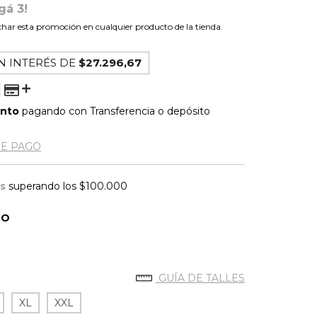
gá 3!
har esta promoción en cualquier producto de la tienda.
N INTERÉS DE
$27.296,67
ento
pagando con Transferencia o depósito
DE PAGO
is
superando los
$100.000
DO
GUÍA DE TALLES
XL
XXL