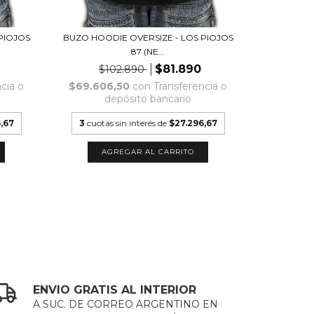
PIOJOS
BUZO HOODIE OVERSIZE - LOS PIOJOS
BUZO HOOD
87 (NE...
$81.890
$102.890
$1
cia o
$69.606,50
con
Transferencia o
$69.60
depósito bancario
d
,67
3
cuotas sin interés de
$27.296,67
3
cuotas
AGREGAR AL CARRITO
A
ENVIO GRATIS AL INTERIOR
A SUC. DE CORREO ARGENTINO EN