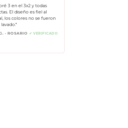
ré 3 en el 3x2 y todas
tas. El diseño es fiel al
al, los colores no se fueron
 lavado."
G. · ROSARIO
✔ VERIFICADO