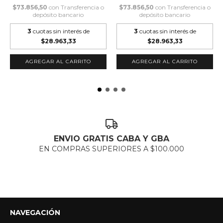
$73.856,50
con
Transferencia o
$73.856,50
con
Transferencia o
depósito bancario
depósito bancario
3
cuotas sin interés de
3
cuotas sin interés de
$28.963,33
$28.963,33
AGREGAR AL CARRITO
AGREGAR AL CARRITO
ENVIO GRATIS CABA Y GBA
EN COMPRAS SUPERIORES A $100.000
NAVEGACIÓN