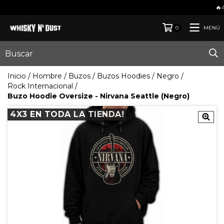
🔥4x3 EN TOD
MENÚ
0
Inicio
/
Hombre
/
Buzos
/
Buzos Hoodies
/
Negro
/
Rock Internacional
/
Buzo Hoodie Oversize - Nirvana Seattle (Negro)
4X3 EN TODA LA TIENDA!