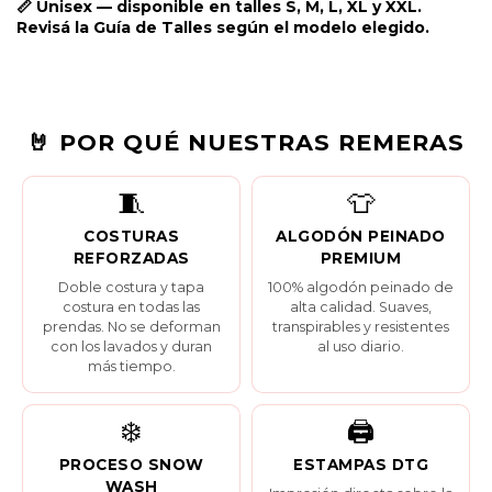
📏 Unisex — disponible en talles S, M, L, XL y XXL.
Revisá la
Guía de Talles
según el modelo elegido.
🤘 POR QUÉ NUESTRAS REMERAS
🧵
👕
COSTURAS
ALGODÓN PEINADO
REFORZADAS
PREMIUM
Doble costura y tapa
100% algodón peinado de
costura en todas las
alta calidad. Suaves,
prendas. No se deforman
transpirables y resistentes
con los lavados y duran
al uso diario.
más tiempo.
❄️
🖨️
PROCESO SNOW
ESTAMPAS DTG
WASH