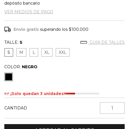
depósito bancario
VER MEDIOS DE PAGO
Envío gratis
superando los
$100.000
TALLE:
S
GUÍA DE TALLES
S
M
L
XL
XXL
COLOR:
NEGRO
⚡ ¡Solo quedan 3 unidades!
CANTIDAD