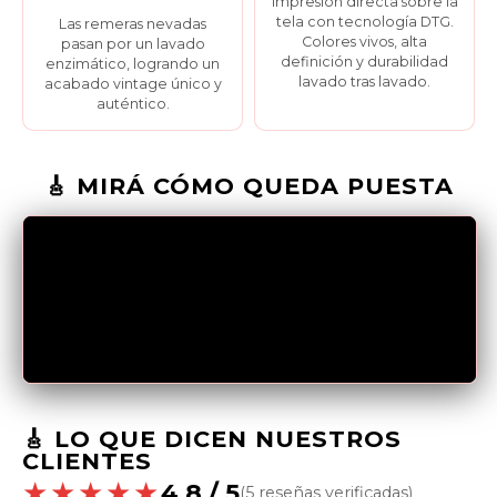
Impresión directa sobre la
tela con tecnología DTG.
Las remeras nevadas
Colores vivos, alta
pasan por un lavado
definición y durabilidad
enzimático, logrando un
lavado tras lavado.
acabado vintage único y
auténtico.
🎸 MIRÁ CÓMO QUEDA PUESTA
🎸 LO QUE DICEN NUESTROS
CLIENTES
★★★★★
4.8 / 5
(5 reseñas verificadas)