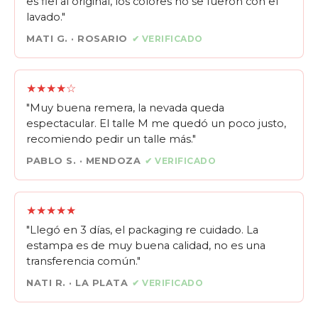
es fiel al original, los colores no se fueron con el
lavado."
MATI G. · ROSARIO
✔ VERIFICADO
★★★★☆
"Muy buena remera, la nevada queda
espectacular. El talle M me quedó un poco justo,
recomiendo pedir un talle más."
PABLO S. · MENDOZA
✔ VERIFICADO
★★★★★
"Llegó en 3 días, el packaging re cuidado. La
estampa es de muy buena calidad, no es una
transferencia común."
NATI R. · LA PLATA
✔ VERIFICADO