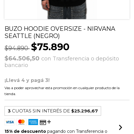
BUZO HOODIE OVERSIZE - NIRVANA
SEATTLE (NEGRO)
$75.890
$94.890
$64.506,50
con
Transferencia o depósito
bancario
¡Llevá 4 y pagá 3!
Vas a poder aprovechar esta promoción en cualquier producto de la
tienda.
3
CUOTAS SIN INTERÉS DE
$25.296,67
15% de descuento
pagando con Transferencia o