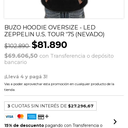
BUZO HOODIE OVERSIZE - LED
ZEPPELIN U.S. TOUR '75 (NEVADO)
$81.890
$102.890
$69.606,50
con
Transferencia o depósito
bancario
¡Llevá 4 y pagá 3!
Vas a poder aprovechar esta promoción en cualquier producto de la
tienda.
3
CUOTAS SIN INTERÉS DE
$27.296,67
15% de descuento
pagando con Transferencia o