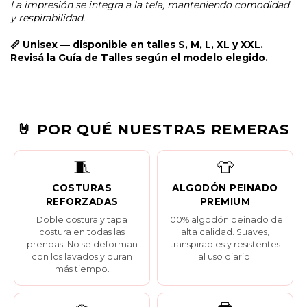
La impresión se integra a la tela, manteniendo comodidad
y respirabilidad.
📏 Unisex — disponible en talles S, M, L, XL y XXL.
Revisá la
Guía de Talles
según el modelo elegido.
🤘 POR QUÉ NUESTRAS REMERAS
🧵
👕
COSTURAS
ALGODÓN PEINADO
REFORZADAS
PREMIUM
Doble costura y tapa
100% algodón peinado de
costura en todas las
alta calidad. Suaves,
prendas. No se deforman
transpirables y resistentes
con los lavados y duran
al uso diario.
más tiempo.