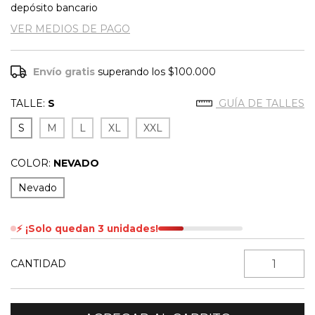
depósito bancario
VER MEDIOS DE PAGO
Envío gratis
superando los
$100.000
TALLE:
S
GUÍA DE TALLES
S
M
L
XL
XXL
COLOR:
NEVADO
Nevado
⚡ ¡Solo quedan 3 unidades!
CANTIDAD