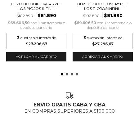
BUZO HOODIE OVERSIZE -
BUZO HOODIE OVERSIZE -
LOS PIOJOS INFINI...
LOS PIOJOS INFINI...
$81.890
$81.890
$102.890
$102.890
$69.606,50
con
Transferencia o
$69.606,50
con
Transferencia o
depósito bancario
depósito bancario
3
cuotas sin interés de
3
cuotas sin interés de
$27.296,67
$27.296,67
AGREGAR AL CARRITO
AGREGAR AL CARRITO
ENVIO GRATIS CABA Y GBA
EN COMPRAS SUPERIORES A $100.000