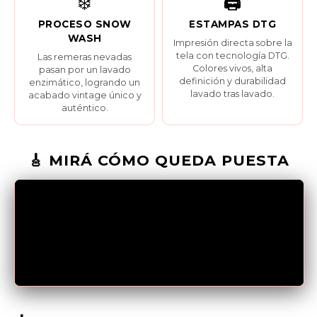
❄️
🖨️
PROCESO SNOW
ESTAMPAS DTG
WASH
Impresión directa sobre la
tela con tecnología DTG.
Las remeras nevadas
Colores vivos, alta
pasan por un lavado
definición y durabilidad
enzimático, logrando un
lavado tras lavado.
acabado vintage único y
auténtico.
🎸 MIRÁ CÓMO QUEDA PUESTA