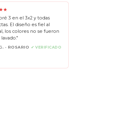
★★
ré 3 en el 3x2 y todas
tas. El diseño es fiel al
al, los colores no se fueron
 lavado."
G. · ROSARIO
✔ VERIFICADO