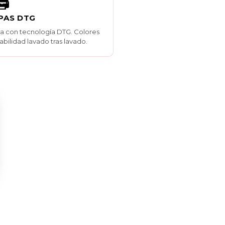
️
PAS DTG
ela con tecnología DTG. Colores
rabilidad lavado tras lavado.