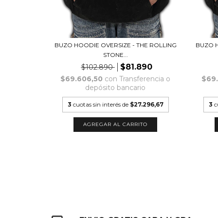
LOS PIOJOS
BUZO HOODIE OVERSIZE - THE ROLLING
BUZO H
STONE...
890
$81.890
$102.890
erencia o
$69.606,50
con
Transferencia o
$69
io
depósito bancario
.296,67
3
cuotas sin interés de
$27.296,67
3
c
TO
AGREGAR AL CARRITO