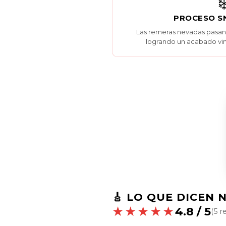
❄
PROCESO 
Las remeras nevadas pasan 
logrando un acabado vin
🎸 LO QUE DICEN 
★★★★★
4.8 / 5
(5 r