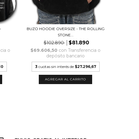
-
BUZO HOODIE OVERSIZE - THE ROLLING
BUZO HOOD
STONE...
$81.890
$102.890
$1
cia o
$69.606,50
con
Transferencia o
$69.60
depósito bancario
d
30
3
cuotas sin interés de
$27.296,67
3
cuotas
AGREGAR AL CARRITO
A