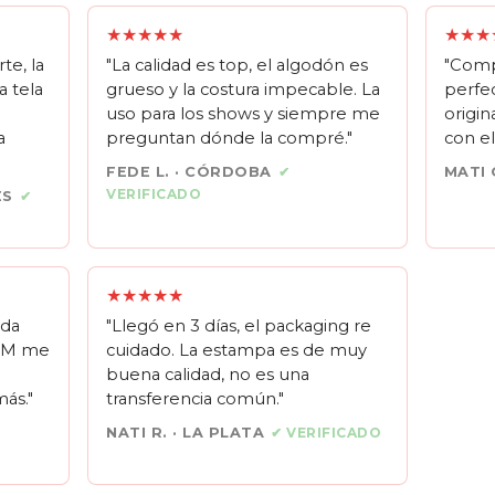
★★★★★
★★★
te, la
"La calidad es top, el algodón es
"Comp
a tela
grueso y la costura impecable. La
perfec
uso para los shows y siempre me
origin
a
preguntan dónde la compré."
con el
FEDE L. · CÓRDOBA
✔
MATI 
VERIFICADO
ES
✔
★★★★★
ada
"Llegó en 3 días, el packaging re
e M me
cuidado. La estampa es de muy
buena calidad, no es una
ás."
transferencia común."
NATI R. · LA PLATA
✔ VERIFICADO