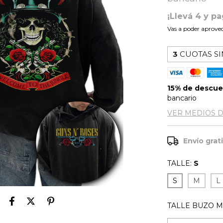
¡Llevá 4 y pa
Vas a poder aprovec
3
CUOTAS SI
15% de descu
bancario
VER MEDIOS 
Envío grat
TALLE:
S
S
M
L
TALLE BUZO M