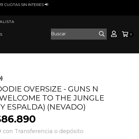
RES 📢
ALISTA
S
0
)
ODIE OVERSIZE - GUNS N
 WELCOME TO THE JUNGLE
 Y ESPALDA) (NEVADO)
$86.890
0
con
Transferencia o depósito