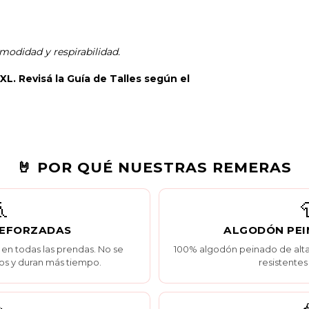
modidad y respirabilidad.
XXL. Revisá la
Guía de Talles
según el
🤘 POR QUÉ NUESTRAS REMERAS

REFORZADAS
ALGODÓN PEI
 en todas las prendas. No se
100% algodón peinado de alta 
os y duran más tiempo.
resistentes 