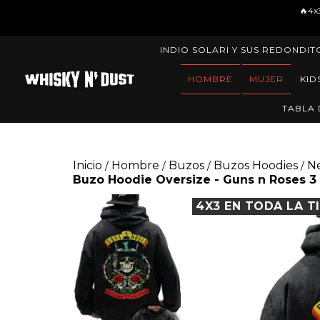
🔥4x3 EN TODA LA TIE
INDIO SOLARI Y SUS REDONDIT
HOMBRE
MUJER
KID
TABLA 
Inicio
Hombre
Buzos
Buzos Hoodies
N
/
/
/
/
Buzo Hoodie Oversize - Guns n Roses 3
4X3 EN TODA LA T