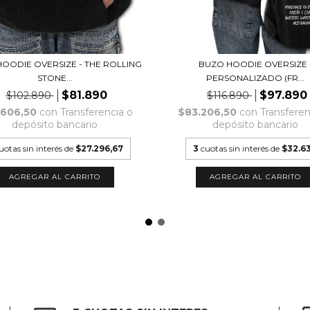
OODIE OVERSIZE - THE ROLLING
BUZO HOODIE OVERSIZE 
STONE...
PERSONALIZADO (FR...
$81.890
$97.890
$102.890
$116.890
.606,50
con
Transferencia o
$83.206,50
con
Transferen
depósito bancario
depósito bancario
uotas sin interés de
$27.296,67
3
cuotas sin interés de
$32.6
AGREGAR AL CARRITO
AGREGAR AL CARRITO