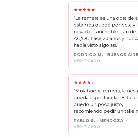
★★★★★
"La remera es una obra de ar
estampa quedó perfecta y l
nevada es increíble. Fan de
AC/DC hace 20 años y nunc
había visto algo así."
RODRIGO M. · BUENOS AIR
VERIFICADO
★★★★☆
"Muy buena remera, la nev
queda espectacular. El tall
quedó un poco justo,
recomiendo pedir un talle m
PABLO S. · MENDOZA
✔
VERIFICADO