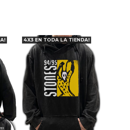
A!
4X3 EN TODA LA TIENDA!
4X3 EN 