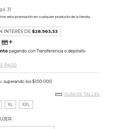
gá 3!
har esta promoción en cualquier producto de la tienda.
N INTERÉS DE
$28.963,33
ento
pagando con Transferencia o depósito
DE PAGO
is
superando los
$100.000
GUÍA DE TALLES
XL
XXL
UJER: