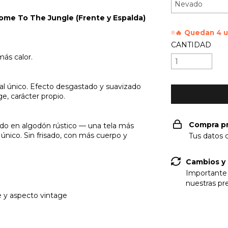
ome To The Jungle (Frente y Espalda)
🔥 Quedan 4 
CANTIDAD
más calor.
al único. Efecto desgastado y suavizado
ge, carácter propio.
Compra p
ado en algodón rústico — una tela más
 único. Sin frisado, con más cuerpo y
Tus datos 
Cambios y
Importante 
nuestras p
e y aspecto vintage