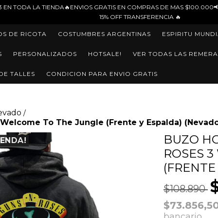
NDA🔥ENVIOS GRATIS EN COMPRAS DE MAS $100.000📢3 CUOTAS SIN INTE
15% OFF TRANSFERENCIA 🔥
OS DE RICOTA
COSTUMBRES ARGENTINAS
ESPIRITU MUNDI
S
PERSONALIZADOS
HOTSALE!
VER TODAS LAS REMERA
DE TALLES
CONDICION PARA ENVIO GRATIS
evado
/
 Welcome To The Jungle (Frente y Espalda) (Nevado
BUZO HO
IENDA!
ROSES 3
(FRENTE
$108.890
$73.856,5
bancario