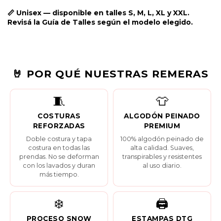
📏 Unisex — disponible en talles S, M, L, XL y XXL.
Revisá la
Guía de Talles
según el modelo elegido.
🤘 POR QUÉ NUESTRAS REMERAS
🧵
👕
COSTURAS
ALGODÓN PEINADO
REFORZADAS
PREMIUM
Doble costura y tapa
100% algodón peinado de
costura en todas las
alta calidad. Suaves,
prendas. No se deforman
transpirables y resistentes
con los lavados y duran
al uso diario.
más tiempo.
❄️
🖨️
PROCESO SNOW
ESTAMPAS DTG