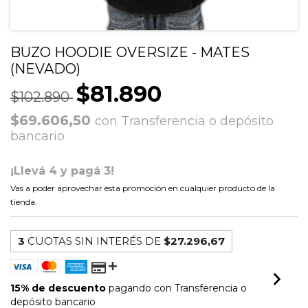
BUZO HOODIE OVERSIZE - MATES
(NEVADO)
$81.890
$102.890
$69.606,50
con
Transferencia o depósito
bancario
¡Llevá 4 y pagá 3!
Vas a poder aprovechar esta promoción en cualquier producto de la
tienda.
3
CUOTAS SIN INTERÉS DE
$27.296,67
15% de descuento
pagando con Transferencia o
depósito bancario