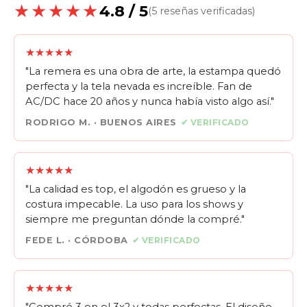
★★★★★
4.8 / 5
(5 reseñas verificadas)
★★★★★
"La remera es una obra de arte, la estampa quedó
perfecta y la tela nevada es increíble. Fan de
AC/DC hace 20 años y nunca había visto algo así."
RODRIGO M. · BUENOS AIRES
✔ VERIFICADO
★★★★★
"La calidad es top, el algodón es grueso y la
costura impecable. La uso para los shows y
siempre me preguntan dónde la compré."
FEDE L. · CÓRDOBA
✔ VERIFICADO
★★★★★
"Compré 3 en el 3x2 y todas perfectas. El diseño