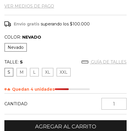
VER MEDIOS DE PAGO
Envío gratis
superando los
$100.000
COLOR:
NEVADO
Nevado
TALLE:
S
GUÍA DE TALLES
S
M
L
XL
XXL
🔥 Quedan 4 unidades
CANTIDAD