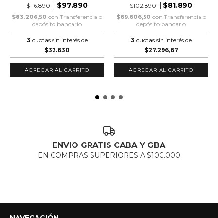
$97.890
$81.890
$116.890
$102.890
$83.206,50
con
Transferencia o
$69.606,50
con
Transferencia o
depósito bancario
depósito bancario
3
cuotas sin interés de
3
cuotas sin interés de
$32.630
$27.296,67
AGREGAR AL CARRITO
AGREGAR AL CARRITO
ENVIO GRATIS CABA Y GBA
EN COMPRAS SUPERIORES A $100.000
NAVEGACIÓN