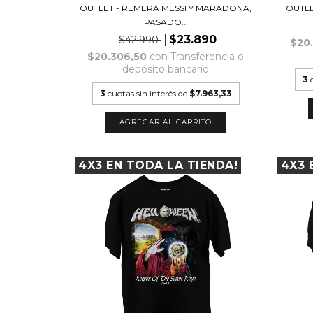
OUTLET - REMERA MESSI Y MARADONA,
OUTLE
PASADO...
$23.890
$42.990
$20
$20.306,50
con
Transferencia o
depósito bancario
3
3
cuotas sin interés de
$7.963,33
AGREGAR AL CARRITO
4X3 EN TODA LA TIENDA!
4X3 