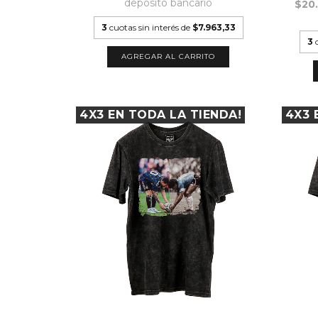
depósito bancario
$20
3
cuotas sin interés de
$7.963,33
3
AGREGAR AL CARRITO
4X3 EN TODA LA TIENDA!
4X3 