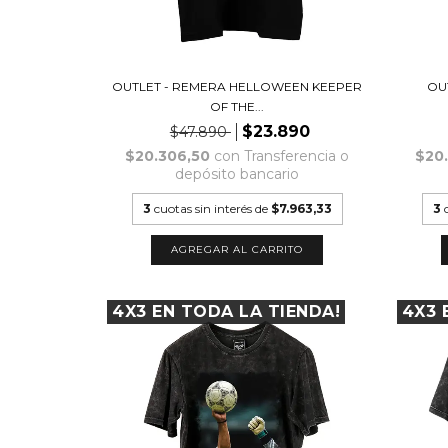
OUTLET - REMERA HELLOWEEN KEEPER
OU
OF THE...
$23.890
$47.890
$20.306,50
con
Transferencia o
$20
depósito bancario
3
cuotas sin interés de
$7.963,33
3
AGREGAR AL CARRITO
4X3 EN TODA LA TIENDA!
4X3 