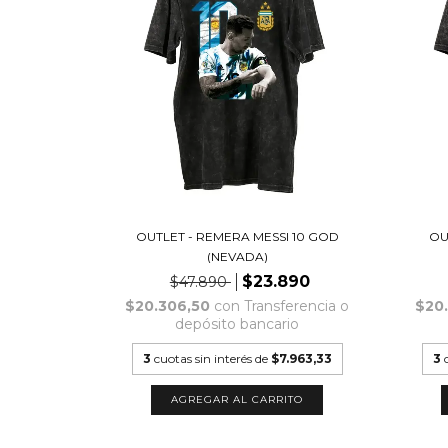
OUTLET - REMERA MESSI 10 GOD
OU
(NEVADA)
$23.890
$47.890
$20.306,50
con
Transferencia o
$20
depósito bancario
3
cuotas sin interés de
$7.963,33
3
AGREGAR AL CARRITO