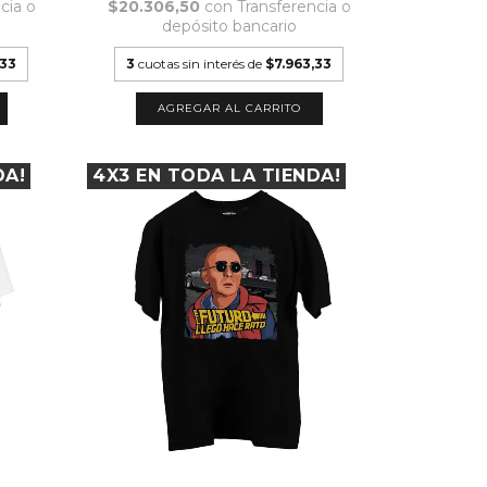
cia o
$20.306,50
con
Transferencia o
depósito bancario
,33
3
cuotas sin interés de
$7.963,33
AGREGAR AL CARRITO
DA!
4X3 EN TODA LA TIENDA!