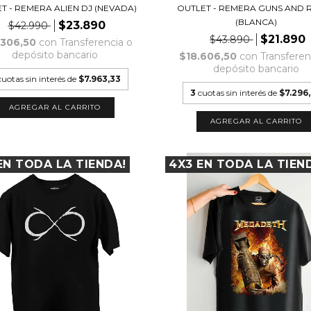
T - REMERA ALIEN DJ (NEVADA)
OUTLET - REMERA GUNS AND 
(BLANCA)
$23.890
$42.990
$21.890
$43.890
.306,50
con
Transferencia o
depósito bancario
$18.606,50
con
Transferen
depósito bancario
cuotas sin interés de
$7.963,33
3
cuotas sin interés de
$7.296
AGREGAR AL CARRITO
AGREGAR AL CARRITO
EN TODA LA TIENDA!
4X3 EN TODA LA TIEN