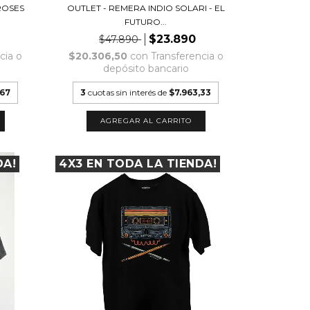
ROSES
OUTLET - REMERA INDIO SOLARI - EL
FUTURO...
$23.890
$47.890
cia o
$20.306,50
con
Transferencia o
depósito bancario
,67
3
cuotas sin interés de
$7.963,33
AGREGAR AL CARRITO
DA!
4X3 EN TODA LA TIENDA!