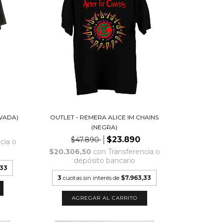
VADA)
OUTLET - REMERA ALICE IM CHAINS
(NEGRA)
$23.890
$47.890
cia o
$20.306,50
con
Transferencia o
depósito bancario
,33
3
cuotas sin interés de
$7.963,33
AGREGAR AL CARRITO