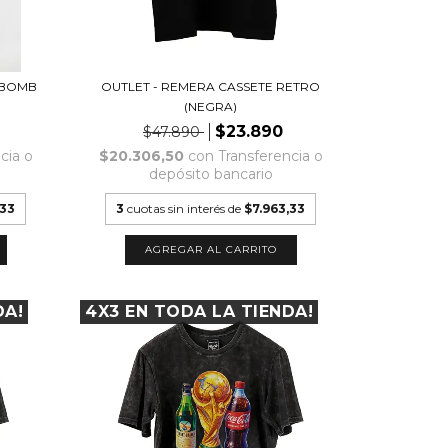
 BOMB
OUTLET - REMERA CASSETE RETRO
(NEGRA)
$23.890
$47.890
cia o
$20.306,50
con
Transferencia o
depósito bancario
,33
3
cuotas sin interés de
$7.963,33
AGREGAR AL CARRITO
DA!
4X3 EN TODA LA TIENDA!