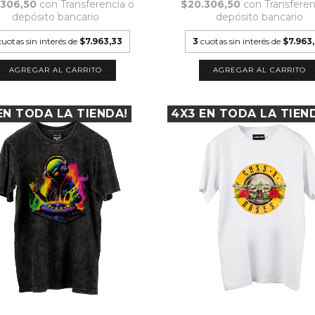
.306,50
con
Transferencia o
$20.306,50
con
Transferen
depósito bancario
depósito bancario
cuotas sin interés de
$7.963,33
3
cuotas sin interés de
$7.963
AGREGAR AL CARRITO
AGREGAR AL CARRITO
EN TODA LA TIENDA!
4X3 EN TODA LA TIEN