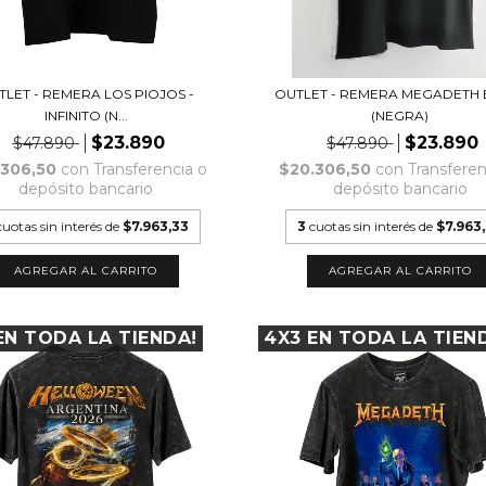
TLET - REMERA LOS PIOJOS -
OUTLET - REMERA MEGADETH
INFINITO (N...
(NEGRA)
$23.890
$23.890
$47.890
$47.890
.306,50
con
Transferencia o
$20.306,50
con
Transferen
depósito bancario
depósito bancario
cuotas sin interés de
$7.963,33
3
cuotas sin interés de
$7.963
AGREGAR AL CARRITO
AGREGAR AL CARRITO
EN TODA LA TIENDA!
4X3 EN TODA LA TIEN