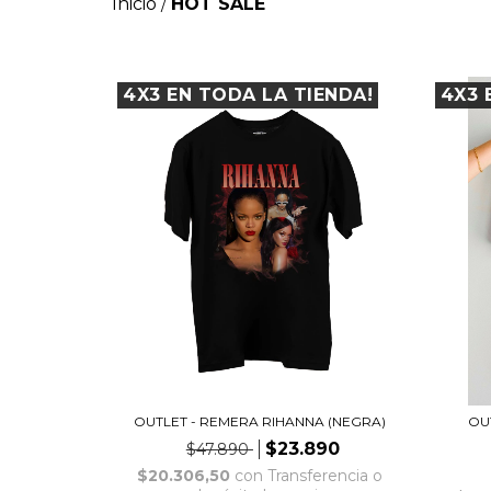
Inicio
HOT SALE
/
4X3 EN TODA LA TIENDA!
4X3 
OUTLET - REMERA RIHANNA (NEGRA)
OU
$23.890
$47.890
$20.306,50
con
Transferencia o