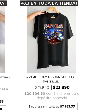
DA!
4X3 EN TODA LA TIENDA!
EVADA)
OUTLET - REMERA JUDAS PRIEST -
PAINKILLE...
$23.890
$47.890
cia o
$20.306,50
con
Transferencia o
depósito bancario
,33
3
cuotas sin interés de
$7.963,33