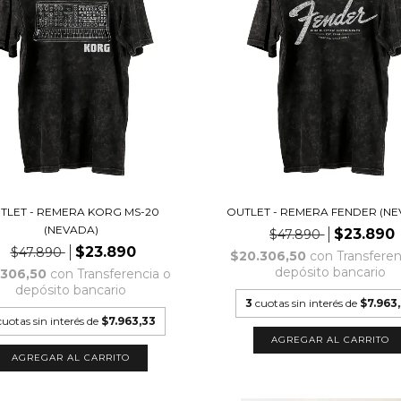
TLET - REMERA KORG MS-20
OUTLET - REMERA FENDER (NE
(NEVADA)
$23.890
$47.890
$23.890
$47.890
$20.306,50
con
Transferen
depósito bancario
.306,50
con
Transferencia o
depósito bancario
3
cuotas sin interés de
$7.963
cuotas sin interés de
$7.963,33
AGREGAR AL CARRITO
AGREGAR AL CARRITO