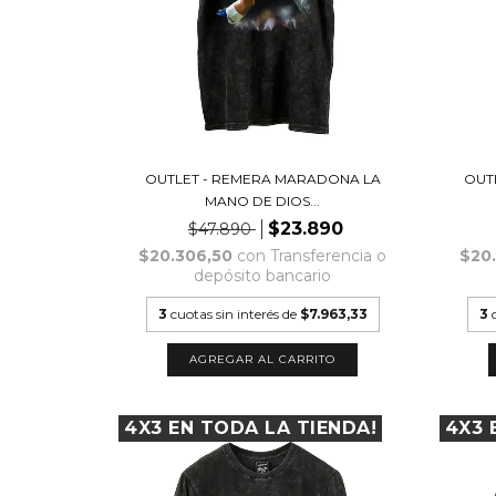
OUTLET - REMERA MARADONA LA
OUT
MANO DE DIOS...
$23.890
$47.890
$20.306,50
con
Transferencia o
$20
depósito bancario
3
cuotas sin interés de
$7.963,33
3
AGREGAR AL CARRITO
4X3 EN TODA LA TIENDA!
4X3 