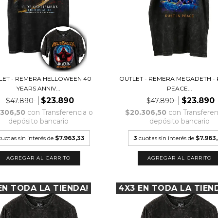
LET - REMERA HELLOWEEN 40
OUTLET - REMERA MEGADETH - 
YEARS ANNIV...
PEACE...
$23.890
$23.890
$47.890
$47.890
.306,50
con
Transferencia o
$20.306,50
con
Transferen
depósito bancario
depósito bancario
cuotas sin interés de
$7.963,33
3
cuotas sin interés de
$7.963
AGREGAR AL CARRITO
AGREGAR AL CARRITO
EN TODA LA TIENDA!
4X3 EN TODA LA TIEN