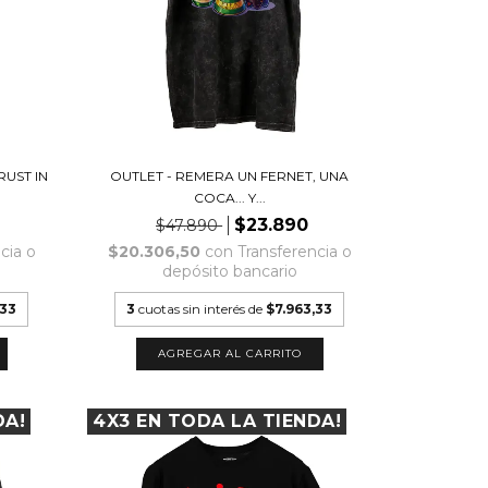
RUST IN
OUTLET - REMERA UN FERNET, UNA
COCA... Y...
$23.890
$47.890
cia o
$20.306,50
con
Transferencia o
depósito bancario
,33
3
cuotas sin interés de
$7.963,33
AGREGAR AL CARRITO
DA!
4X3 EN TODA LA TIENDA!