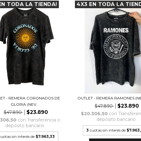
EN TODA LA TIENDA!
4X3 EN TODA LA TIEN
ET - REMERA CORONADOS DE
OUTLET - REMERA RAMONES (N
GLORIA (NEV...
$23.890
$47.890
$23.890
$47.890
$20.306,50
con
Transferen
depósito bancario
.306,50
con
Transferencia o
depósito bancario
3
cuotas sin interés de
$7.963
cuotas sin interés de
$7.963,33