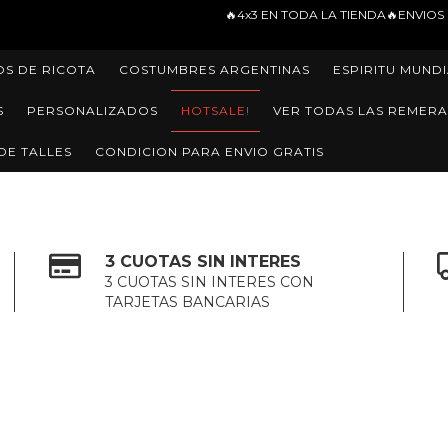
🔥4x3 EN TODA LA TIENDA🔥ENVIOS GRATIS EN COMPRAS DE 
15% OFF TRANSFERENCI
OS DE RICOTA
COSTUMBRES ARGENTINAS
ESPIRITU MUNDI
S
PERSONALIZADOS
HOTSALE!
VER TODAS LAS REMERA
DE TALLES
CONDICION PARA ENVIO GRATIS
3 CUOTAS SIN INTERES
3 CUOTAS SIN INTERES CON
TARJETAS BANCARIAS