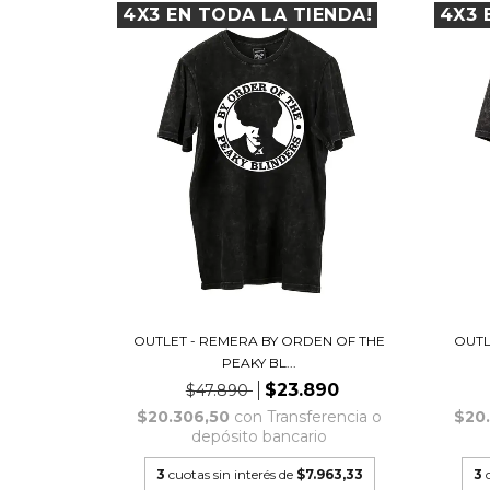
4X3 EN TODA LA TIENDA!
4X3 
OUTLET - REMERA BY ORDEN OF THE
OUTL
PEAKY BL...
$23.890
$47.890
$20.306,50
con
Transferencia o
$20
depósito bancario
3
cuotas sin interés de
$7.963,33
3