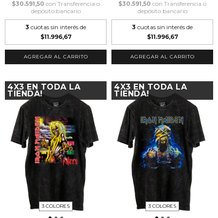
$30.591,50
con
Transferencia o
$30.591,50
con
Transferencia o
depósito bancario
depósito bancario
3
cuotas sin interés de
3
cuotas sin interés de
$11.996,67
$11.996,67
AGREGAR AL CARRITO
AGREGAR AL CARRITO
4X3 EN TODA LA
4X3 EN TODA LA
TIENDA!
TIENDA!
3 COLORES
3 COLORES