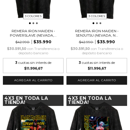
3 COLORES
3 COLORES
REMERA IRON MAIDEN -
REMERA IRON MAIDEN -
POWERSLAVE (NEVADA,...
SENJUTSU (NEVADA, N...
$35.990
$35.990
$42.990
$42.990
$30.591,50
con
Transferencia o
$30.591,50
con
Transferencia o
depósito bancario
depósito bancario
3
cuotas sin interés de
3
cuotas sin interés de
$11.996,67
$11.996,67
AGREGAR AL CARRITO
AGREGAR AL CARRITO
4X3 EN TODA LA
4X3 EN TODA LA
TIENDA!
TIENDA!