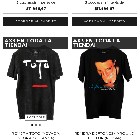
3
cuotas sin interés de
3
cuotas sin interés de
$11.996,67
$11.996,67
AGREGAR AL CARRITO
AGREGAR AL CARRITO
4X3 EN TODA LA
4X3 EN TODA LA
TIENDA!
TIENDA!
3 COLORES
REMERA TOTO (NEVADA,
REMERA DEFTONES - AROUND
NEGRA O BLANCA)
THE FUR (NEGRA)