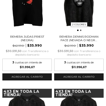
2 COLORES
REMERA JUDAS PRIEST
REMERA DENNIS RODMAN
(NEGRA)
FACE (NEVADA O NEGR...
$35.990
$35.990
$42.990
$42.990
$30.591,50
con
Transferencia o
$30.591,50
con
Transferencia o
depósito bancario
depósito bancario
3
cuotas sin interés de
3
cuotas sin interés de
$11.996,67
$11.996,67
AGREGAR AL CARRITO
AGREGAR AL CARRITO
4X3 EN TODA LA
4X3 EN TODA LA
TIENDA!
TIENDA!